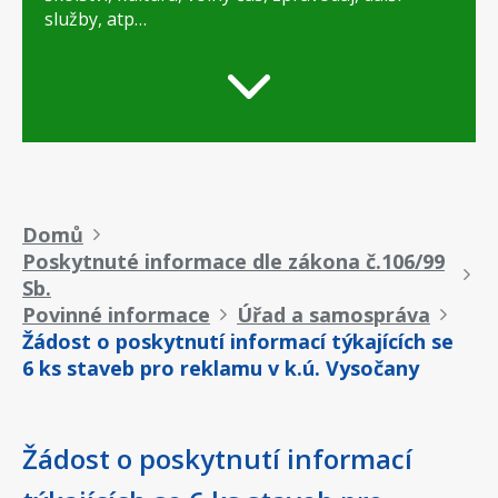
služby, atp…
Drobečková
Domů
Poskytnuté informace dle zákona č.106/99
navigace
Sb.
Povinné informace
Úřad a samospráva
Žádost o poskytnutí informací týkajících se
6 ks staveb pro reklamu v k.ú. Vysočany
Žádost o poskytnutí informací