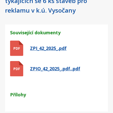
týkajících se 6 ks staveb pro
reklamu v k.ú. Vysočany
Související dokumenty
ZPI_42_2025_.pdf
PDF
ZPIO_42_2025_.pdf..pdf
PDF
Přílohy