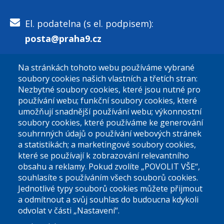
El. podatelna (s el. podpisem):
posta@praha9.cz
Na stránkách tohoto webu používáme vybrané
El. podatelna (bez el. podpisu):
soubory cookies našich vlastních a třetích stran:
podatelna@praha9.cz
Nezbytné soubory cookies, které jsou nutné pro
používání webu; funkční soubory cookies, které
umožňují snadnější používání webu; výkonnostní
soubory cookies, které používáme ke generování
souhrnných údajů o používání webových stránek
a statistikách; a marketingové soubory cookies,
které se používají k zobrazování relevantního
Úřední dny:
obsahu a reklamy. Pokud zvolíte „POVOLIT VŠE“,
souhlasíte s používáním všech souborů cookies.
Jednotlivé typy souborů cookies můžete přijmout
Po a St: 08.00-12.00; 13.00-18.00
a odmítnout a svůj souhlas do budoucna kdykoli
Úřední hodiny
odvolat v části „Nastavení“.