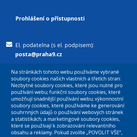
Prohlášení o přístupnosti
El. podatelna (s el. podpisem):
posta@praha9.cz
Na stránkách tohoto webu používáme vybrané
El. podatelna (bez el. podpisu):
soubory cookies našich vlastních a třetích stran:
podatelna@praha9.cz
Nezbytné soubory cookies, které jsou nutné pro
používání webu; funkční soubory cookies, které
umožňují snadnější používání webu; výkonnostní
soubory cookies, které používáme ke generování
souhrnných údajů o používání webových stránek
a statistikách; a marketingové soubory cookies,
které se používají k zobrazování relevantního
Úřední dny:
obsahu a reklamy. Pokud zvolíte „POVOLIT VŠE“,