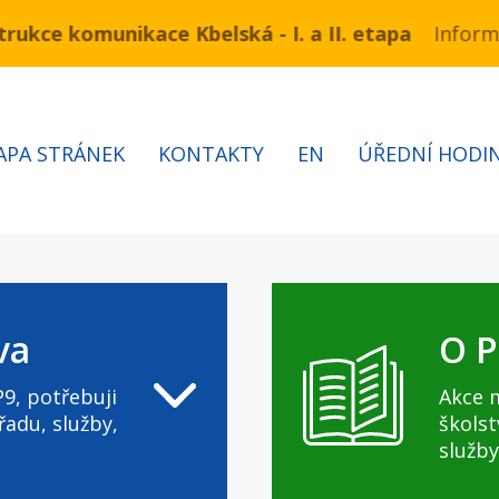
ukce komunikace Kbelská - I. a II. etapa
ínu 3.7 – 7.8.2026 bude probíhat obnova kabelů VN a
Informa
APA STRÁNEK
KONTAKTY
EN
ÚŘEDNÍ HODI
va
O P
9, potřebuji
Akce 
řadu, služby,
školst
služby