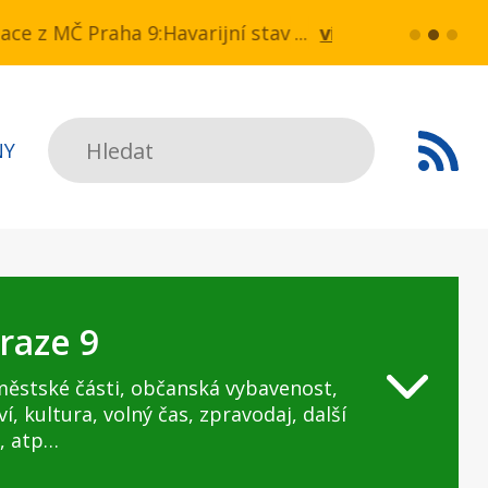
 NN v ul. Drahobejlova,
ce z MČ Praha 9:Havarijní stav ulice Kbelská (úsek
více...
HAVARIJNÍ 
Hledat
NY
raze 9
městské části, občanská vybavenost,
ví, kultura, volný čas, zpravodaj, další
, atp…