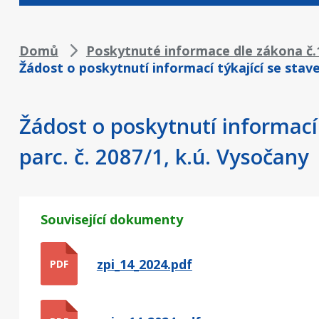
Drobečková
Domů
Poskytnuté informace dle zákona č.1
Žádost o poskytnutí informací týkající se stav
navigace
Žádost o poskytnutí informací
parc. č. 2087/1, k.ú. Vysočany
Související dokumenty
zpi_14_2024.pdf
PDF