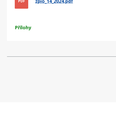
zpio_14_2024.pdf
PDF
Přílohy