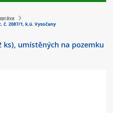
správa
 č. 2087/1, k.ú. Vysočany
(2 ks), umístěných na pozemku