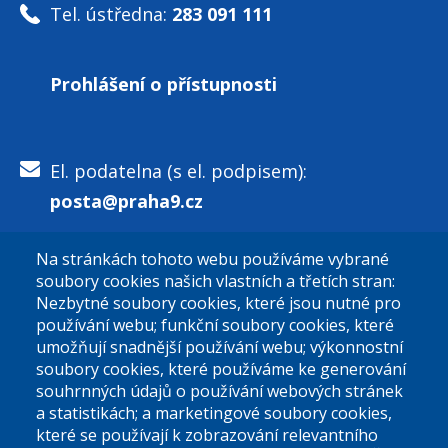
Tel. ústředna:
283 091 111
Prohlášení o přístupnosti
El. podatelna (s el. podpisem):
posta@praha9.cz
Na stránkách tohoto webu používáme vybrané
El. podatelna (bez el. podpisu):
soubory cookies našich vlastních a třetích stran:
podatelna@praha9.cz
Nezbytné soubory cookies, které jsou nutné pro
používání webu; funkční soubory cookies, které
umožňují snadnější používání webu; výkonnostní
soubory cookies, které používáme ke generování
souhrnných údajů o používání webových stránek
a statistikách; a marketingové soubory cookies,
které se používají k zobrazování relevantního
Úřední dny: