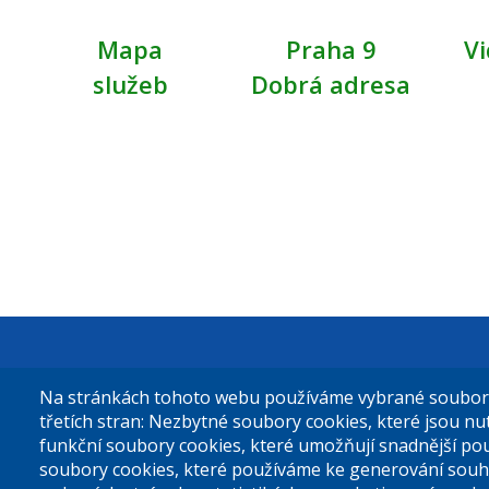
Mapa
Praha 9
Vi
služeb
Dobrá adresa
Městská čás
Na stránkách tohoto webu používáme vybrané soubory 
Sokolovská 
třetích stran: Nezbytné soubory cookies, které jsou n
funkční soubory cookies, které umožňují snadnější po
180 49 Prah
soubory cookies, které používáme ke generování souh