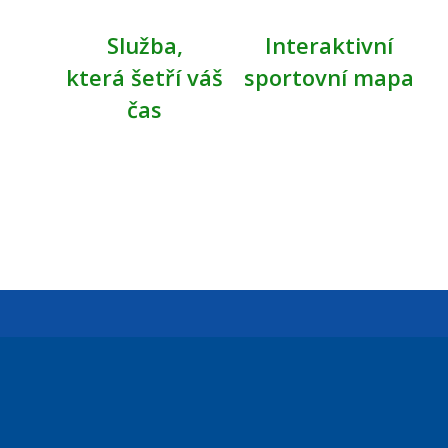
Služba,
Interaktivní
která šetří váš
sportovní mapa
čas
Úřední dny:
Po a St: 08.00-12.00; 13.00-18.00