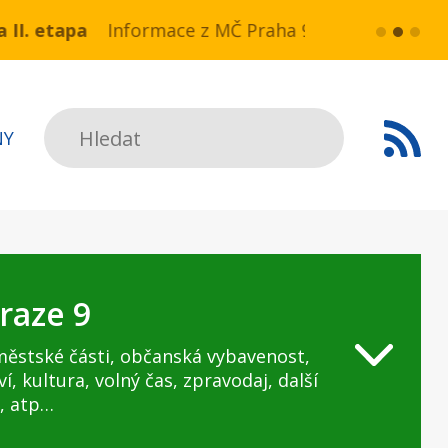
a NN v ul. Drahobejlova,
ce z MČ Praha 9:Havarijní stav ulice Kbelská (úse
více...
HAVARIJNÍ 
Hledat
NY
raze 9
městské části, občanská vybavenost,
ví, kultura, volný čas, zpravodaj, další
, atp…