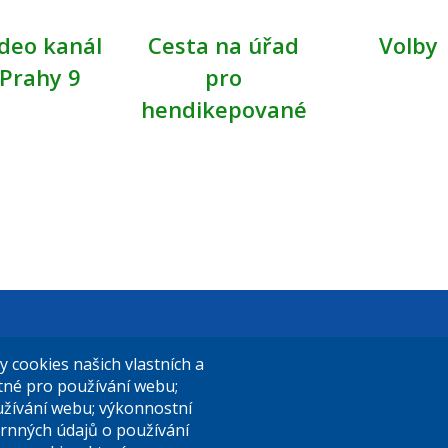
deo kanál
Cesta na úřad
Volby
Prahy 9
pro
hendikepované
t Praha 9
El. podatelna (s el. podpisem):
cookies našich vlastních a
14/324
posta@praha9.cz
utné pro používání webu;
užívání webu; výkonnostní
a 9
rnných údajů o používání