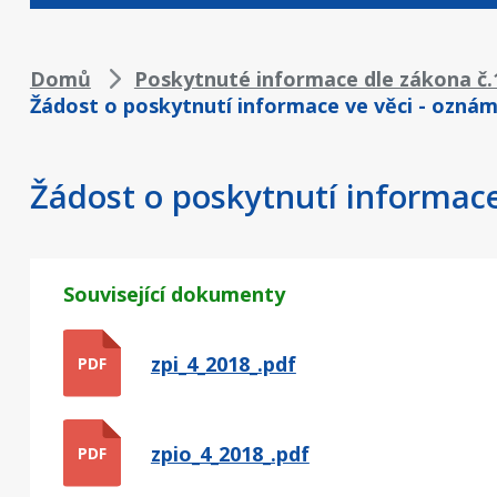
Drobečková
Domů
Poskytnuté informace dle zákona č.1
Žádost o poskytnutí informace ve věci - oznáme
navigace
Žádost o poskytnutí informace 
Související dokumenty
zpi_4_2018_.pdf
PDF
zpio_4_2018_.pdf
PDF