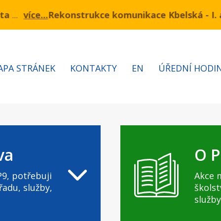
ukce komunikace Kbelská - I. a II. etapa
mínu 3.7 – 7.8.2026 bude probíhat obnova kabelů VN 
Informa
APA STRÁNEK
KONTAKTY
EN
ÚŘEDNÍ HODI
va
O P
9, potřebuji
Akce 
řadu, služby,
školst
služby