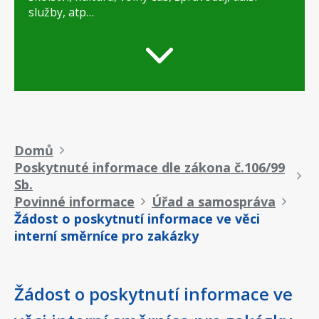
služby, atp…
Drobečková
Domů
Poskytnuté informace dle zákona č.106/99
navigace
Sb.
Povinné informace
Úřad a samospráva
Žádost o poskytnutí informace ve věci
interní směrníce pro zakázky
Žádost o poskytnutí informace ve