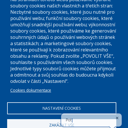
El. podatelna (bez el. podpisu):
soubory cookies našich vlastních a třetích stran:
podatelna@praha9.cz
Nezbytné soubory cookies, které jsou nutné pro
používání webu; funkční soubory cookies, které
umožňují snadnější používání webu; výkonnostní
soubory cookies, které používáme ke generování
souhrnných údajů o používání webových stránek
a statistikách; a marketingové soubory cookies,
které se používají k zobrazování relevantního
Úřední dny:
obsahu a reklamy. Pokud zvolíte „POVOLIT VŠE“,
souhlasíte s používáním všech souborů cookies.
Jednotlivé typy souborů cookies můžete přijmout
Po a St: 08.00-12.00; 13.00-18.00
a odmítnout a svůj souhlas do budoucna kdykoli
Úřední hodiny
odvolat v části „Nastavení“.
Cookies dokumentace
ID datové schránky:
nddbppc
IČ:
00063894
DIČ:
CZ00063894
NASTAVENÍ COOKIES
ZAKÁZAT VŠE