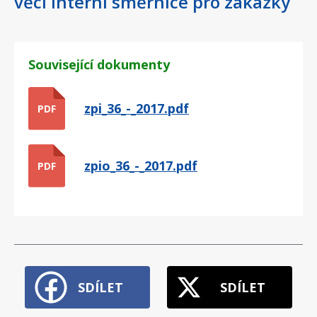
věci interní směrníce pro zakázky
Související dokumenty
zpi_36_-_2017.pdf
PDF
zpio_36_-_2017.pdf
PDF
SDÍLET
SDÍLET