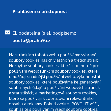
Prohlášení o přístupnosti
El. podatelna (s el. podpisem):
posta@praha9.cz
Na stránkách tohoto webu používáme vybrané
El. podatelna (bez el. podpisu):
soubory cookies našich vlastních a třetích stran:
podatelna@praha9.cz
Nezbytné soubory cookies, které jsou nutné pro
používání webu; funkční soubory cookies, které
umožňují snadnější používání webu; výkonnostní
soubory cookies, které používáme ke generování
souhrnných údajů o používání webových stránek
a statistikách; a marketingové soubory cookies,
které se používají k zobrazování relevantního
Úřední dny:
obsahu a reklamy. Pokud zvolíte „POVOLIT VŠE“,
souhlasíte s používáním všech souborů cookies.