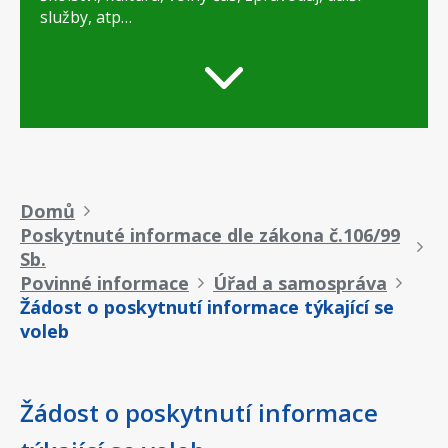
služby, atp…
Drobečková
Domů
Poskytnuté informace dle zákona č.106/99
navigace
Sb.
Povinné informace
Úřad a samospráva
Žádost o poskytnutí informace týkající se
voleb
Žádost o poskytnutí informace