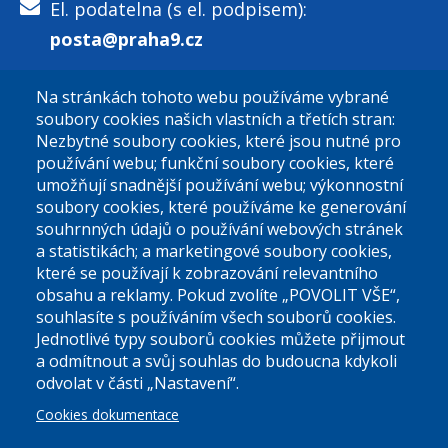
El. podatelna (s el. podpisem):
posta@praha9.cz
Na stránkách tohoto webu používáme vybrané
El. podatelna (bez el. podpisu):
soubory cookies našich vlastních a třetích stran:
podatelna@praha9.cz
Nezbytné soubory cookies, které jsou nutné pro
používání webu; funkční soubory cookies, které
umožňují snadnější používání webu; výkonnostní
soubory cookies, které používáme ke generování
souhrnných údajů o používání webových stránek
a statistikách; a marketingové soubory cookies,
které se používají k zobrazování relevantního
Úřední dny:
obsahu a reklamy. Pokud zvolíte „POVOLIT VŠE“,
souhlasíte s používáním všech souborů cookies.
Jednotlivé typy souborů cookies můžete přijmout
Po a St: 08.00-12.00; 13.00-18.00
a odmítnout a svůj souhlas do budoucna kdykoli
Úřední hodiny
odvolat v části „Nastavení“.
Cookies dokumentace
ID datové schránky:
nddbppc