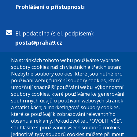
Prohlášení o přístupnosti
El. podatelna (s el. podpisem):
posta@praha9.cz
Na stránkách tohoto webu používáme vybrané
El. podatelna (bez el. podpisu):
soubory cookies našich vlastních a třetích stran:
podatelna@praha9.cz
Nezbytné soubory cookies, které jsou nutné pro
používání webu; funkční soubory cookies, které
umožňují snadnější používání webu; výkonnostní
soubory cookies, které používáme ke generování
souhrnných údajů o používání webových stránek
a statistikách; a marketingové soubory cookies,
které se používají k zobrazování relevantního
Úřední dny:
obsahu a reklamy. Pokud zvolíte „POVOLIT VŠE“,
souhlasíte s používáním všech souborů cookies.
Jednotlivé typy souborů cookies můžete přijmout
Po a St: 08.00-12.00; 13.00-18.00