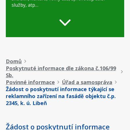
služby, atp…
Drobečková
Domů
Poskytnuté informace dle zákona č.106/99
navigace
Sb.
Povinné informace
Úřad a samospráva
Žádost o poskytnutí informace týkající se
reklamního zařízení na fasádě objektu č.p.
2345, k. ú. Libeň
Žádost o poskytnutí informace