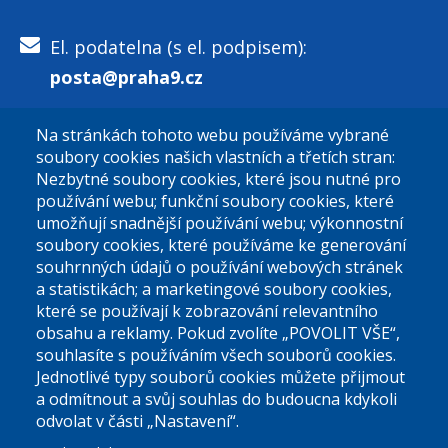
El. podatelna (s el. podpisem):
posta@praha9.cz
Na stránkách tohoto webu používáme vybrané
El. podatelna (bez el. podpisu):
soubory cookies našich vlastních a třetích stran:
podatelna@praha9.cz
Nezbytné soubory cookies, které jsou nutné pro
používání webu; funkční soubory cookies, které
umožňují snadnější používání webu; výkonnostní
soubory cookies, které používáme ke generování
souhrnných údajů o používání webových stránek
a statistikách; a marketingové soubory cookies,
které se používají k zobrazování relevantního
Úřední dny:
obsahu a reklamy. Pokud zvolíte „POVOLIT VŠE“,
souhlasíte s používáním všech souborů cookies.
Jednotlivé typy souborů cookies můžete přijmout
Po a St: 08.00-12.00; 13.00-18.00
a odmítnout a svůj souhlas do budoucna kdykoli
Úřední hodiny
odvolat v části „Nastavení“.