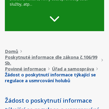
služby, atp…
Drobečková
Domů
Poskytnuté informace dle zákona č.106/99
navigace
Sb.
Povinné informace
Úřad a samospráva
Žádost o poskytnutí informace týkající se
regulace a usmrcování holubů
Žádost o poskytnutí informace