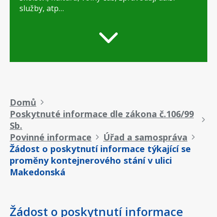
služby, atp…
Drobečková
Domů
Poskytnuté informace dle zákona č.106/99
navigace
Sb.
Povinné informace
Úřad a samospráva
Žádost o poskytnutí informace týkající se
proměny kontejnerového stání v ulici
Makedonská
Žádost o poskytnutí informace