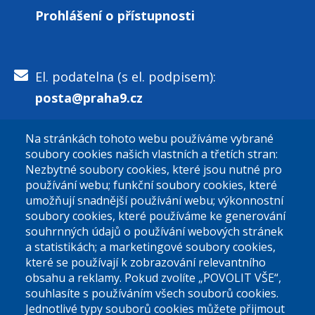
Prohlášení o přístupnosti
El. podatelna (s el. podpisem):
posta@praha9.cz
Na stránkách tohoto webu používáme vybrané
El. podatelna (bez el. podpisu):
soubory cookies našich vlastních a třetích stran:
podatelna@praha9.cz
Nezbytné soubory cookies, které jsou nutné pro
používání webu; funkční soubory cookies, které
umožňují snadnější používání webu; výkonnostní
soubory cookies, které používáme ke generování
souhrnných údajů o používání webových stránek
a statistikách; a marketingové soubory cookies,
které se používají k zobrazování relevantního
Úřední dny:
obsahu a reklamy. Pokud zvolíte „POVOLIT VŠE“,
souhlasíte s používáním všech souborů cookies.
Jednotlivé typy souborů cookies můžete přijmout
Po a St: 08.00-12.00; 13.00-18.00