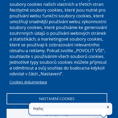
El. podatelna (bez el. podpisu):
soubory cookies našich vlastních a třetích stran:
podatelna@praha9.cz
Nezbytné soubory cookies, které jsou nutné pro
používání webu; funkční soubory cookies, které
umožňují snadnější používání webu; výkonnostní
soubory cookies, které používáme ke generování
souhrnných údajů o používání webových stránek
a statistikách; a marketingové soubory cookies,
které se používají k zobrazování relevantního
Úřední dny:
obsahu a reklamy. Pokud zvolíte „POVOLIT VŠE“,
souhlasíte s používáním všech souborů cookies.
Jednotlivé typy souborů cookies můžete přijmout
Po a St: 08.00-12.00; 13.00-18.00
a odmítnout a svůj souhlas do budoucna kdykoli
Úřední hodiny
odvolat v části „Nastavení“.
Cookies dokumentace
ID datové schránky:
nddbppc
IČ:
00063894
DIČ:
CZ00063894
NASTAVENÍ COOKIES
ZAKÁZAT VŠE