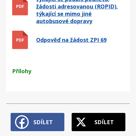
žádosti adresovanou (ROPID),
PDF
týkající se mimo jiné
autobusové dopravy
Odpověď na žádost ZPI 69
PDF
Přílohy
SDÍLET
SDÍLET