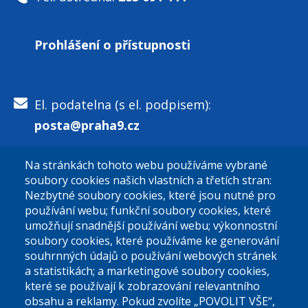
Prohlášení o přístupnosti
El. podatelna (s el. podpisem):
posta@praha9.cz
Na stránkách tohoto webu používáme vybrané
El. podatelna (bez el. podpisu):
soubory cookies našich vlastních a třetích stran:
podatelna@praha9.cz
Nezbytné soubory cookies, které jsou nutné pro
používání webu; funkční soubory cookies, které
umožňují snadnější používání webu; výkonnostní
soubory cookies, které používáme ke generování
souhrnných údajů o používání webových stránek
a statistikách; a marketingové soubory cookies,
které se používají k zobrazování relevantního
Úřední dny:
obsahu a reklamy. Pokud zvolíte „POVOLIT VŠE“,