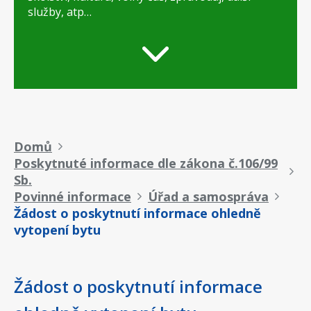
služby, atp…
Drobečková
Domů
Poskytnuté informace dle zákona č.106/99
navigace
Sb.
Povinné informace
Úřad a samospráva
Žádost o poskytnutí informace ohledně
vytopení bytu
Žádost o poskytnutí informace