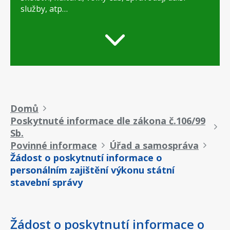
služby, atp…
Drobečková
Domů
Poskytnuté informace dle zákona č.106/99
navigace
Sb.
Povinné informace
Úřad a samospráva
Žádost o poskytnutí informace o
personálním zajištění výkonu státní
stavební správy
Žádost o poskytnutí informace o