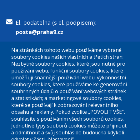
El. podatelna (s el. podpisem):
posta@praha9.cz
Na stránkách tohoto webu používáme vybrané
El. podatelna (bez el. podpisu):
soubory cookies našich vlastních a třetích stran:
podatelna@praha9.cz
Nezbytné soubory cookies, které jsou nutné pro
používání webu; funkční soubory cookies, které
umožňují snadnější používání webu; výkonnostní
soubory cookies, které používáme ke generování
souhrnných údajů o používání webových stránek
a statistikách; a marketingové soubory cookies,
které se používají k zobrazování relevantního
Úřední dny:
obsahu a reklamy. Pokud zvolíte „POVOLIT VŠE“,
souhlasíte s používáním všech souborů cookies.
Jednotlivé typy souborů cookies můžete přijmout
Po a St: 08.00-12.00; 13.00-18.00
a odmítnout a svůj souhlas do budoucna kdykoli
Úřední hodiny
odvolat v části „Nastavení“.