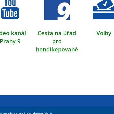
deo kanál
Cesta na úřad
Volby
Prahy 9
pro
hendikepované
t Praha 9
El. podatelna (s el. podpisem):