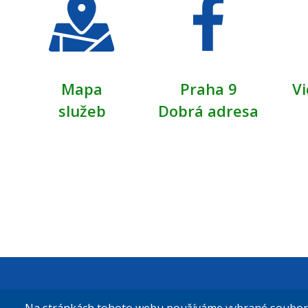
Mapa
Praha 9
Vi
služeb
Dobrá adresa
Městská čás