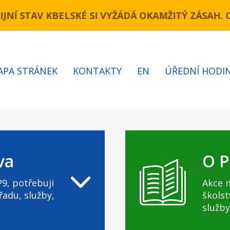
(úsek Novopacká – Cínovecká)Komunikace Kbelská
JNÍ STAV KBELSKÉ SI VYŽÁDÁ OKAMŽITÝ ZÁSAH.
APA STRÁNEK
KONTAKTY
EN
ÚŘEDNÍ HODI
va
O P
9, potřebuji
Akce 
řadu, služby,
školst
služby