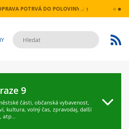
 OPRAVA POTRVÁ DO POLOVINY SRPNA.
více...
Praha, 25
Hledat
NY
raze 9
městské části, občanská vybavenost,
ví, kultura, volný čas, zpravodaj, další
, atp…