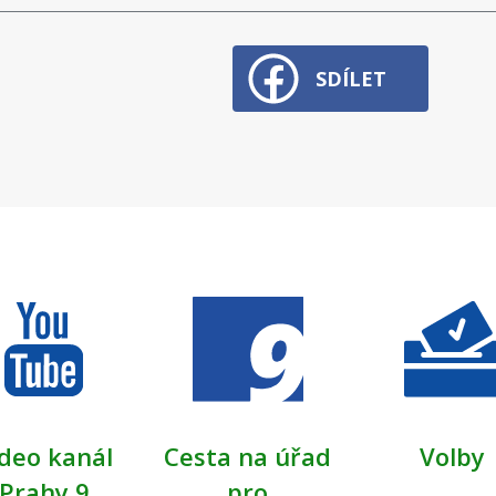
SDÍLET
deo kanál
Cesta na úřad
Volby
Prahy 9
pro