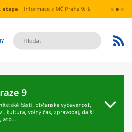
 NN v ul. Drahobejlova,
ce z MČ Praha 9:Havarijní stav ulice Kbelská (úsek
více...
HAVARIJNÍ 
Hledat
NY
raze 9
městské části, občanská vybavenost,
ví, kultura, volný čas, zpravodaj, další
, atp…