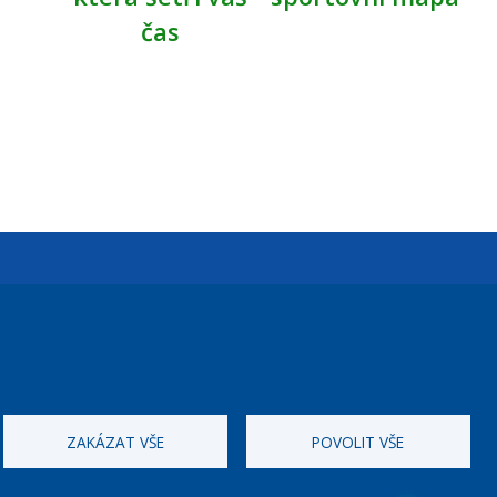
čas
Úřední dny:
Po a St: 08.00-12.00; 13.00-18.00
Úřední hodiny
ZAKÁZAT VŠE
POVOLIT VŠE
ID datové schránky:
nddbppc