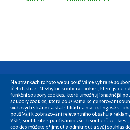
Městská čás
Na stránkách tohoto webu používáme vybrané soubory 
Sokolovská 
třetích stran: Nezbytné soubory cookies, které jsou n
funkční soubory cookies, které umožňují snadnější po
180 49 Prah
soubory cookies, které používáme ke generování souh
webových stránek a statistikách; a marketingové soubo
používají k zobrazování relevantního obsahu a reklam
Tel. ústředn
VŠE“, souhlasíte s používáním všech souborů cookies. 
cookies můžete přijmout a odmítnout a svůj souhlas d