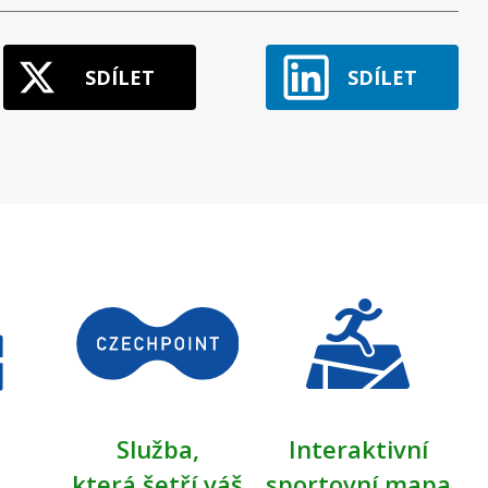
SDÍLET
SDÍLET
Služba,
Interaktivní
která šetří váš
sportovní mapa