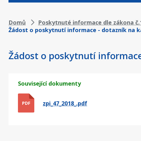
Drobečková
Domů
Poskytnuté informace dle zákona č.1
Žádost o poskytnutí informace - dotazník na 
navigace
Žádost o poskytnutí informace
Související dokumenty
zpi_47_2018_.pdf
PDF