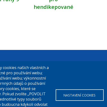
hendikepované
t Praha 9
El. podatelna (s el. podpisem):
cookies našich vlastních a
14/324
posta@praha9.cz
utné pro používání webu;
užívání webu; výkonnostní
a 9
rnných údajů o používání
ry cookies, které se
El. podatelna (bez el. podpisu):
y. Pokud zvolíte „POVOLIT
NASTAVENÍ COOKIES
a:
283 091 111
podatelna@praha9.cz
Jednotlivé typy souborů
o budoucna kdykoli odvolat