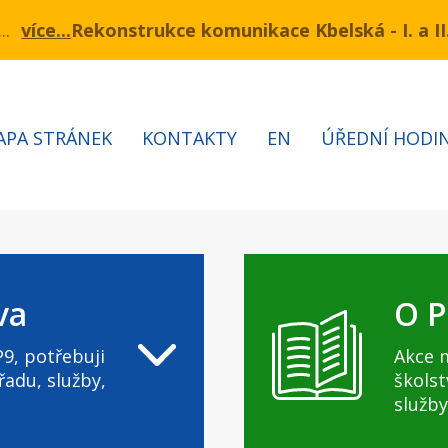
ukce komunikace Kbelská - I. a II. etapa
ínu 3.7 – 7.8.2026 bude probíhat obnova kabelů VN a
Informa
APA STRÁNEK
KONTAKTY
EN
ÚŘEDNÍ HODI
va
O P
9, potřebuji
Akce 
řadu, služby,
školst
služby