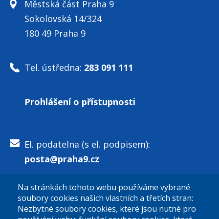
Městská část Praha 9
Sokolovská 14/324
180 49 Praha 9
Tel. ústředna:
283 091 111
Prohlášení o přístupnosti
El. podatelna (s el. podpisem):
posta@praha9.cz
Na stránkách tohoto webu používáme vybrané
El. podatelna (bez el. podpisu):
soubory cookies našich vlastních a třetích stran:
podatelna@praha9.cz
Nezbytné soubory cookies, které jsou nutné pro