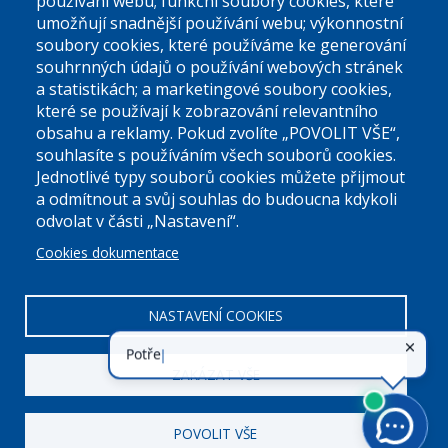
používání webu; funkční soubory cookies, které
umožňují snadnější používání webu; výkonnostní
soubory cookies, které používáme ke generování
souhrnných údajů o používání webových stránek
a statistikách; a marketingové soubory cookies,
které se používají k zobrazování relevantního
Úřední dny:
obsahu a reklamy. Pokud zvolíte „POVOLIT VŠE“,
souhlasíte s používáním všech souborů cookies.
Jednotlivé typy souborů cookies můžete přijmout
Po a St: 08.00-12.00; 13.00-18.00
a odmítnout a svůj souhlas do budoucna kdykoli
Úřední hodiny
odvolat v části „Nastavení“.
Cookies dokumentace
ID datové schránky:
nddbppc
IČ:
00063894
DIČ:
CZ00063894
NASTAVENÍ COOKIES
ZAKÁZAT VŠE
POVOLIT VŠE