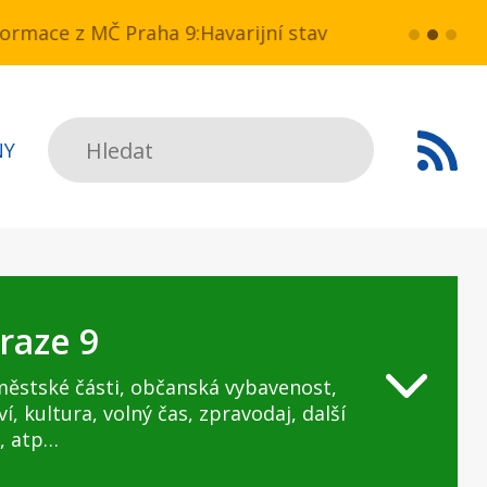
 NN v ul. Drahobejlova,
ce z MČ Praha 9:Havarijní stav ulice Kbelská (úsek
více...
HAVARIJNÍ 
Hledat
NY
raze 9
městské části, občanská vybavenost,
ví, kultura, volný čas, zpravodaj, další
, atp…