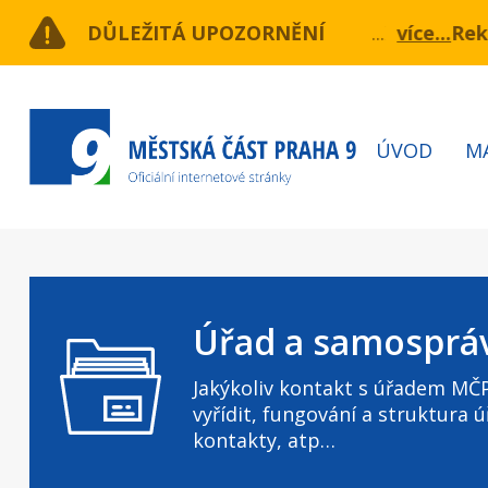
Přejít
. Drahobejlova, Lihovarská, Kurta Konráda
DŮLEŽITÁ UPOZORNĚNÍ
více...
Rekonstr
V term
k
hlavnímu
obsahu
Hlavní
ÚVOD
M
navigace
Úřad a samosprá
Jakýkoliv kontakt s úřadem MČP
vyřídit, fungování a struktura ú
kontakty, atp…