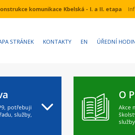
ukce komunikace Kbelská - I. a II. etapa
ínu 3.7 – 7.8.2026 bude probíhat obnova kabelů VN a
Informa
APA STRÁNEK
KONTAKTY
EN
ÚŘEDNÍ HODI
va
O P
9, potřebuji
Akce 
řadu, služby,
školst
služby