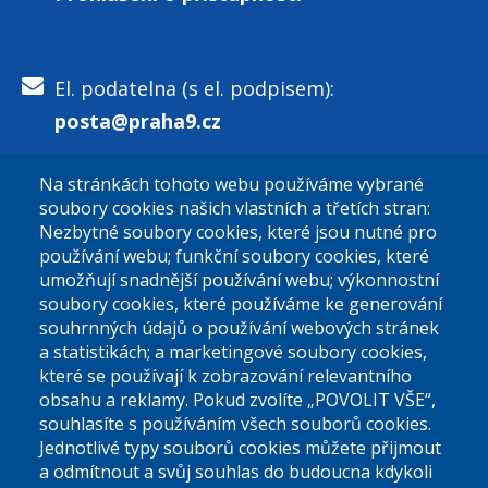
El. podatelna (s el. podpisem):
posta@praha9.cz
Na stránkách tohoto webu používáme vybrané
El. podatelna (bez el. podpisu):
soubory cookies našich vlastních a třetích stran:
podatelna@praha9.cz
Nezbytné soubory cookies, které jsou nutné pro
používání webu; funkční soubory cookies, které
umožňují snadnější používání webu; výkonnostní
soubory cookies, které používáme ke generování
souhrnných údajů o používání webových stránek
a statistikách; a marketingové soubory cookies,
které se používají k zobrazování relevantního
Úřední dny:
obsahu a reklamy. Pokud zvolíte „POVOLIT VŠE“,
souhlasíte s používáním všech souborů cookies.
Jednotlivé typy souborů cookies můžete přijmout
Po a St: 08.00-12.00; 13.00-18.00
a odmítnout a svůj souhlas do budoucna kdykoli
Úřední hodiny