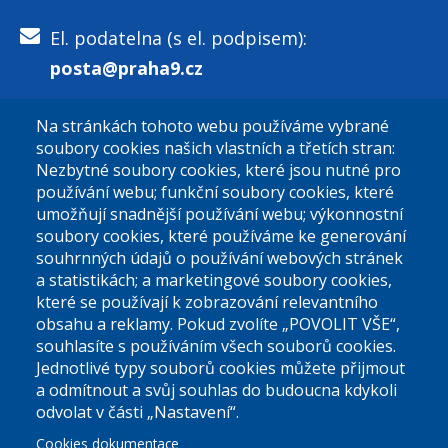
El. podatelna (s el. podpisem):
posta@praha9.cz
Na stránkách tohoto webu používáme vybrané
El. podatelna (bez el. podpisu):
soubory cookies našich vlastních a třetích stran:
podatelna@praha9.cz
Nezbytné soubory cookies, které jsou nutné pro
používání webu; funkční soubory cookies, které
umožňují snadnější používání webu; výkonnostní
soubory cookies, které používáme ke generování
souhrnných údajů o používání webových stránek
a statistikách; a marketingové soubory cookies,
které se používají k zobrazování relevantního
Úřední dny:
obsahu a reklamy. Pokud zvolíte „POVOLIT VŠE“,
souhlasíte s používáním všech souborů cookies.
Jednotlivé typy souborů cookies můžete přijmout
Po a St: 08.00-12.00; 13.00-18.00
a odmítnout a svůj souhlas do budoucna kdykoli
Úřední hodiny
odvolat v části „Nastavení“.
Cookies dokumentace