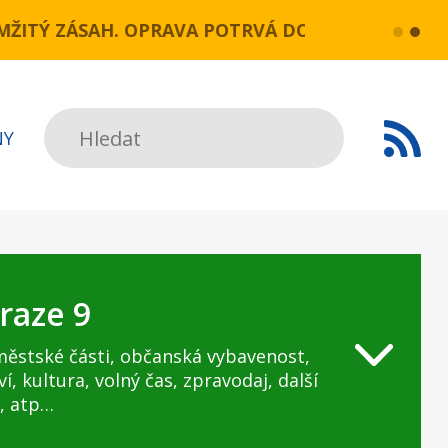
 OPRAVA POTRVÁ DO POLOVINY SRPNA.
více...
Praha, 25
Hledat
NY
raze 9
městské části, občanská vybavenost,
ví, kultura, volný čas, zpravodaj, další
, atp…