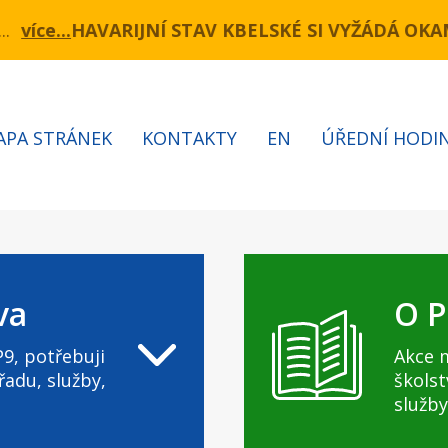
(úsek Novopacká – Cínovecká)Komunikace Kbelská
JNÍ STAV KBELSKÉ SI VYŽÁDÁ OKAMŽITÝ ZÁSAH.
APA STRÁNEK
KONTAKTY
EN
ÚŘEDNÍ HODI
va
O P
9, potřebuji
Akce 
řadu, služby,
školst
služby