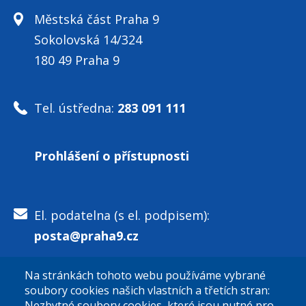
Městská část Praha 9
Sokolovská 14/324
180 49 Praha 9
Tel. ústředna:
283 091 111
Prohlášení o přístupnosti
El. podatelna (s el. podpisem):
posta@praha9.cz
Na stránkách tohoto webu používáme vybrané
El. podatelna (bez el. podpisu):
soubory cookies našich vlastních a třetích stran:
podatelna@praha9.cz
Nezbytné soubory cookies, které jsou nutné pro