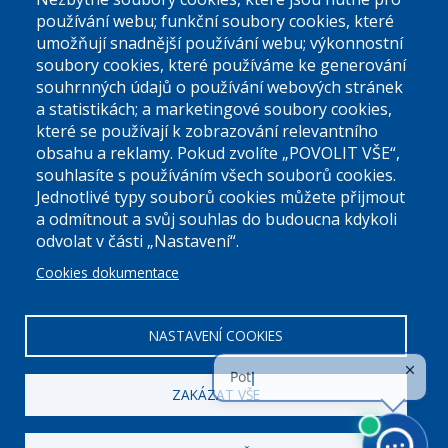
používání webu; funkční soubory cookies, které
umožňují snadnější používání webu; výkonnostní
soubory cookies, které používáme ke generování
souhrnných údajů o používání webových stránek
a statistikách; a marketingové soubory cookies,
které se používají k zobrazování relevantního
Úřední dny:
obsahu a reklamy. Pokud zvolíte „POVOLIT VŠE“,
souhlasíte s používáním všech souborů cookies.
Jednotlivé typy souborů cookies můžete přijmout
Po a St: 08.00-12.00; 13.00-18.00
a odmítnout a svůj souhlas do budoucna kdykoli
Úřední hodiny
odvolat v části „Nastavení“.
Cookies dokumentace
ID datové schránky:
nddbppc
IČ:
00063894
DIČ:
CZ00063894
NASTAVENÍ COOKIES
ZAKÁZAT VŠE