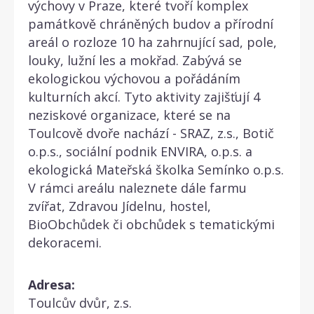
výchovy v Praze, které tvoří komplex
památkově chráněných budov a přírodní
areál o rozloze 10 ha zahrnující sad, pole,
louky, lužní les a mokřad. Zabývá se
ekologickou výchovou a pořádáním
kulturních akcí. Tyto aktivity zajišťují 4
neziskové organizace, které se na
Toulcově dvoře nachází - SRAZ, z.s., Botič
o.p.s., sociální podnik ENVIRA, o.p.s. a
ekologická Mateřská školka Semínko o.p.s.
V rámci areálu naleznete dále farmu
zvířat, Zdravou Jídelnu, hostel,
BioObchůdek či obchůdek s tematickými
dekoracemi.
Adresa:
Toulcův dvůr, z.s.