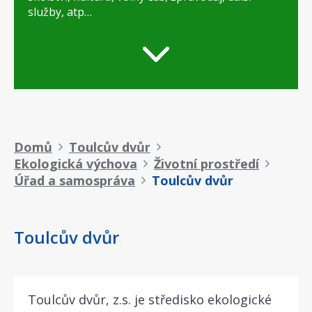
služby, atp…
Drobečková
Domů
Toulcův dvůr
Ekologická výchova
Životní prostředí
navigace
Úřad a samospráva
Toulcův dvůr
Toulcův dvůr
Toulcův dvůr, z.s. je středisko ekologické