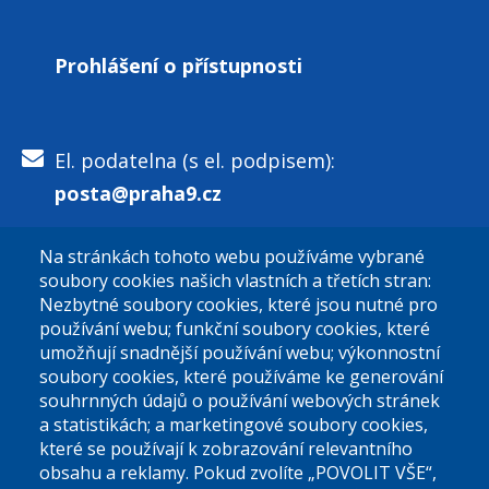
Prohlášení o přístupnosti
El. podatelna (s el. podpisem):
posta@praha9.cz
Na stránkách tohoto webu používáme vybrané
El. podatelna (bez el. podpisu):
soubory cookies našich vlastních a třetích stran:
podatelna@praha9.cz
Nezbytné soubory cookies, které jsou nutné pro
používání webu; funkční soubory cookies, které
umožňují snadnější používání webu; výkonnostní
soubory cookies, které používáme ke generování
souhrnných údajů o používání webových stránek
a statistikách; a marketingové soubory cookies,
které se používají k zobrazování relevantního
Úřední dny:
obsahu a reklamy. Pokud zvolíte „POVOLIT VŠE“,