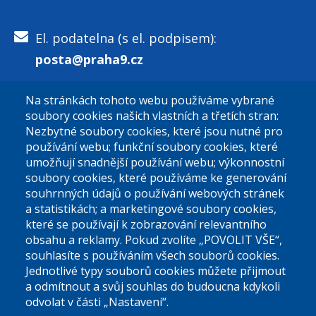
El. podatelna (s el. podpisem):
posta@praha9.cz
Na stránkách tohoto webu používáme vybrané
El. podatelna (bez el. podpisu):
soubory cookies našich vlastních a třetích stran:
podatelna@praha9.cz
Nezbytné soubory cookies, které jsou nutné pro
používání webu; funkční soubory cookies, které
umožňují snadnější používání webu; výkonnostní
soubory cookies, které používáme ke generování
souhrnných údajů o používání webových stránek
a statistikách; a marketingové soubory cookies,
které se používají k zobrazování relevantního
Úřední dny:
obsahu a reklamy. Pokud zvolíte „POVOLIT VŠE“,
souhlasíte s používáním všech souborů cookies.
Jednotlivé typy souborů cookies můžete přijmout
Po a St: 08.00-12.00; 13.00-18.00
a odmítnout a svůj souhlas do budoucna kdykoli
Úřední hodiny
odvolat v části „Nastavení“.