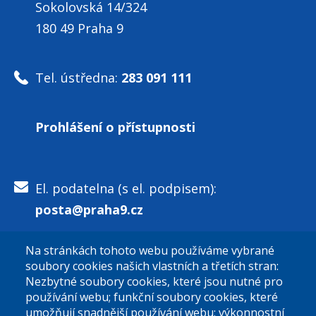
Sokolovská 14/324
180 49 Praha 9
Tel. ústředna:
283 091 111
Prohlášení o přístupnosti
El. podatelna (s el. podpisem):
posta@praha9.cz
Na stránkách tohoto webu používáme vybrané
El. podatelna (bez el. podpisu):
soubory cookies našich vlastních a třetích stran:
podatelna@praha9.cz
Nezbytné soubory cookies, které jsou nutné pro
používání webu; funkční soubory cookies, které
umožňují snadnější používání webu; výkonnostní