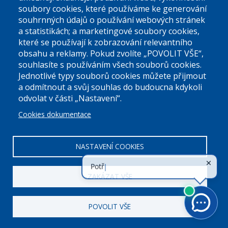
soubory cookies, které používáme ke generování
souhrnných údajů o používání webových stránek
a statistikách; a marketingové soubory cookies,
které se používají k zobrazování relevantního
Úřední dny:
obsahu a reklamy. Pokud zvolíte „POVOLIT VŠE“,
souhlasíte s používáním všech souborů cookies.
Jednotlivé typy souborů cookies můžete přijmout
Po a St: 08.00-12.00; 13.00-18.00
a odmítnout a svůj souhlas do budoucna kdykoli
Úřední hodiny
odvolat v části „Nastavení“.
Cookies dokumentace
ID datové schránky:
nddbppc
IČ:
00063894
DIČ:
CZ00063894
NASTAVENÍ COOKIES
ZAKÁZAT VŠE
POVOLIT VŠE