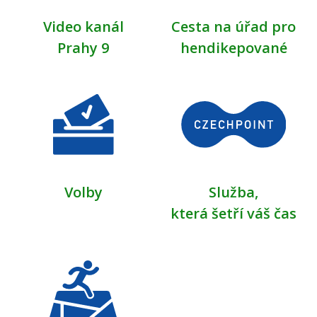
Video kanál
Cesta na úřad pro
Prahy 9
hendikepované
Volby
Služba,
která šetří váš čas