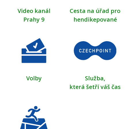
Video kanál
Cesta na úřad pro
Prahy 9
hendikepované
Volby
Služba,
která šetří váš čas