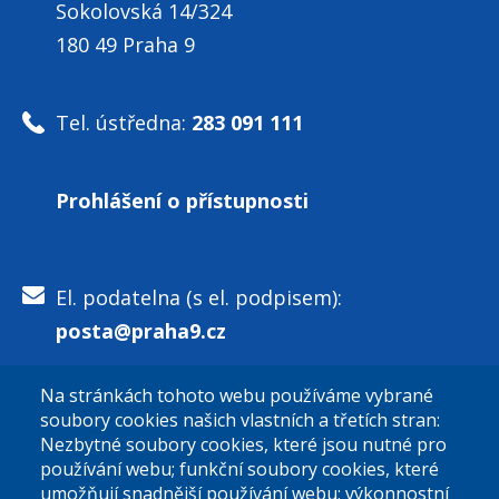
Sokolovská 14/324
180 49 Praha 9
Tel. ústředna:
283 091 111
Prohlášení o přístupnosti
El. podatelna (s el. podpisem):
posta@praha9.cz
Na stránkách tohoto webu používáme vybrané
El. podatelna (bez el. podpisu):
soubory cookies našich vlastních a třetích stran:
podatelna@praha9.cz
Nezbytné soubory cookies, které jsou nutné pro
používání webu; funkční soubory cookies, které
umožňují snadnější používání webu; výkonnostní