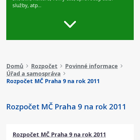
služby, atp…
Drobečková
Domů
Rozpočet
Povinné informace
Úřad a samospráva
navigace
Rozpočet MČ Praha 9 na rok 2011
Rozpočet MČ Praha 9 na rok 2011
Rozpočet MČ Praha 9 na rok 2011