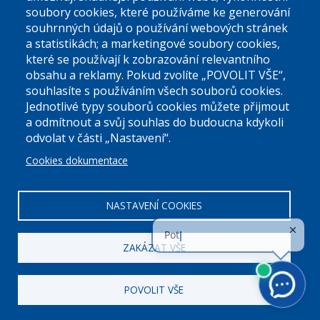
soubory cookies, které používáme ke generování
souhrnných údajů o používání webových stránek
a statistikách; a marketingové soubory cookies,
které se používají k zobrazování relevantního
Úřední dny:
obsahu a reklamy. Pokud zvolíte „POVOLIT VŠE“,
souhlasíte s používáním všech souborů cookies.
Jednotlivé typy souborů cookies můžete přijmout
Po a St: 08.00-12.00; 13.00-18.00
a odmítnout a svůj souhlas do budoucna kdykoli
Úřední hodiny
odvolat v části „Nastavení“.
Cookies dokumentace
ID datové schránky:
nddbppc
IČ:
00063894
DIČ:
CZ00063894
NASTAVENÍ COOKIES
ZAKÁZAT VŠE
POVOLIT VŠE