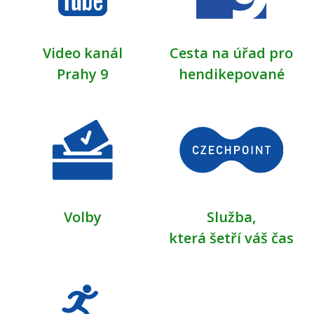
Video kanál
Cesta na úřad pro
Prahy 9
hendikepované
Volby
Služba,
která šetří váš čas