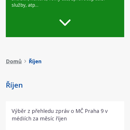
služby, atp…
Drobečková
Domů
Říjen
navigace
Říjen
Výběr z přehledu zpráv o MČ Praha 9 v
médiích za měsíc říjen