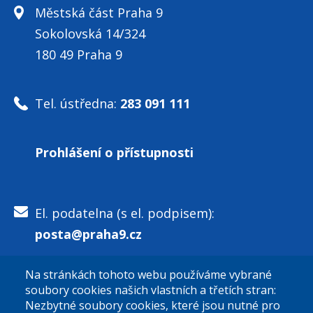
Městská část Praha 9
Sokolovská 14/324
180 49 Praha 9
Tel. ústředna:
283 091 111
Prohlášení o přístupnosti
El. podatelna (s el. podpisem):
posta@praha9.cz
Na stránkách tohoto webu používáme vybrané
El. podatelna (bez el. podpisu):
soubory cookies našich vlastních a třetích stran:
podatelna@praha9.cz
Nezbytné soubory cookies, které jsou nutné pro