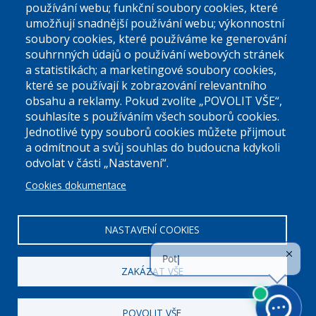
používání webu; funkční soubory cookies, které
umožňují snadnější používání webu; výkonnostní
soubory cookies, které používáme ke generování
souhrnných údajů o používání webových stránek
a statistikách; a marketingové soubory cookies,
které se používají k zobrazování relevantního
Úřední dny:
obsahu a reklamy. Pokud zvolíte „POVOLIT VŠE“,
souhlasíte s používáním všech souborů cookies.
Jednotlivé typy souborů cookies můžete přijmout
Po a St: 08.00-12.00; 13.00-18.00
a odmítnout a svůj souhlas do budoucna kdykoli
Úřední hodiny
odvolat v části „Nastavení“.
Cookies dokumentace
ID datové schránky:
nddbppc
IČ:
00063894
DIČ:
CZ00063894
NASTAVENÍ COOKIES
ZAKÁZAT VŠE
POVOLIT VŠE