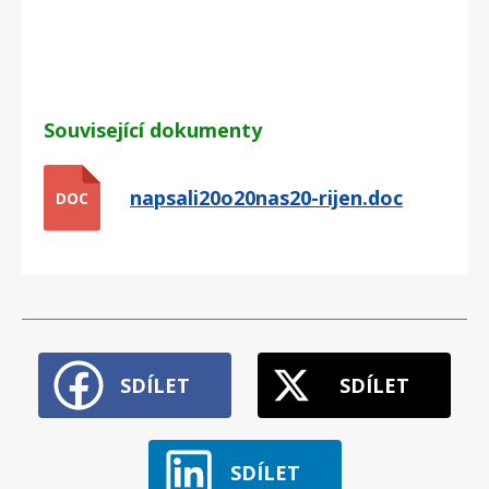
Související dokumenty
napsali20o20nas20-rijen.doc
DOC
SDÍLET
SDÍLET
SDÍLET