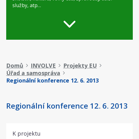
služby, atp…
Drobečková
Domů
INVOLVE
Projekty EU
Úřad a samospráva
navigace
Regionální konference 12. 6. 2013
Regionální konference 12. 6. 2013
K projektu