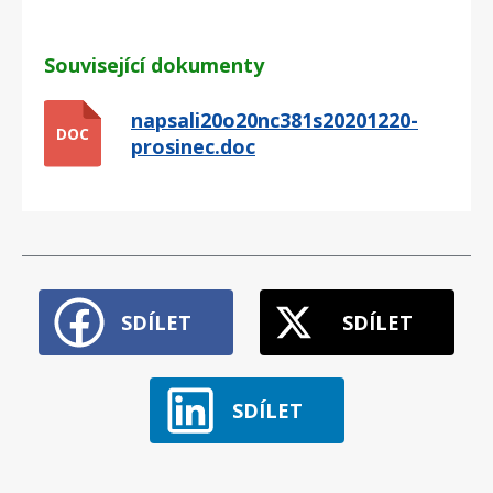
Související dokumenty
napsali20o20nc381s20201220-
DOC
prosinec.doc
SDÍLET
SDÍLET
SDÍLET