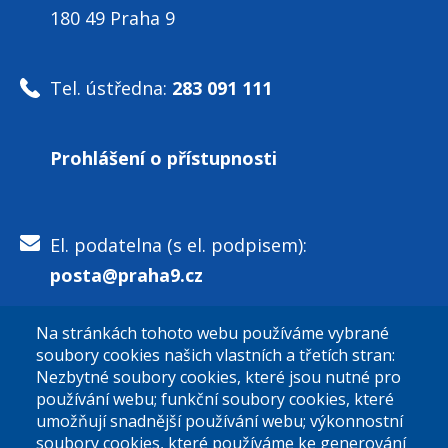
180 49 Praha 9
Tel. ústředna:
283 091 111
Prohlášení o přístupnosti
El. podatelna (s el. podpisem):
posta@praha9.cz
Na stránkách tohoto webu používáme vybrané
El. podatelna (bez el. podpisu):
soubory cookies našich vlastních a třetích stran:
podatelna@praha9.cz
Nezbytné soubory cookies, které jsou nutné pro
používání webu; funkční soubory cookies, které
umožňují snadnější používání webu; výkonnostní
soubory cookies, které používáme ke generování