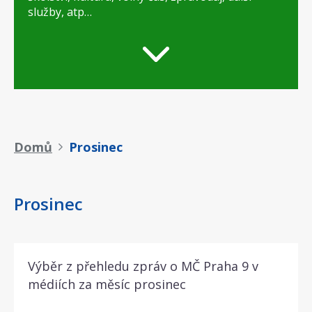
služby, atp…
Drobečková
Domů
Prosinec
navigace
Prosinec
Výběr z přehledu zpráv o MČ Praha 9 v
médiích za měsíc prosinec