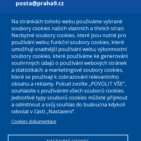
posta@praha9.cz
Na stránkách tohoto webu používáme vybrané
El. podatelna (bez el. podpisu):
soubory cookies našich vlastních a třetích stran:
podatelna@praha9.cz
Nezbytné soubory cookies, které jsou nutné pro
používání webu; funkční soubory cookies, které
umožňují snadnější používání webu; výkonnostní
soubory cookies, které používáme ke generování
souhrnných údajů o používání webových stránek
a statistikách; a marketingové soubory cookies,
které se používají k zobrazování relevantního
Úřední dny:
obsahu a reklamy. Pokud zvolíte „POVOLIT VŠE“,
souhlasíte s používáním všech souborů cookies.
Jednotlivé typy souborů cookies můžete přijmout
Po a St: 08.00-12.00; 13.00-18.00
a odmítnout a svůj souhlas do budoucna kdykoli
Úřední hodiny
odvolat v části „Nastavení“.
Cookies dokumentace
ID datové schránky:
nddbppc
IČ:
00063894
DIČ:
CZ00063894