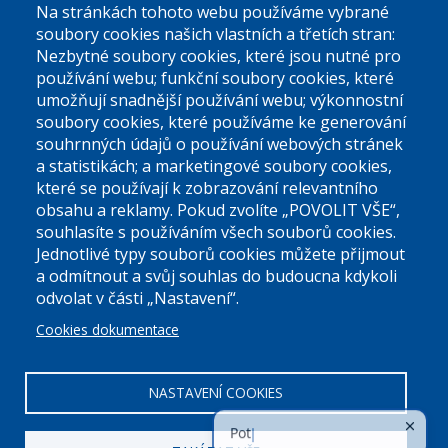
Na stránkách tohoto webu používáme vybrané
El. podatelna (bez el. podpisu):
soubory cookies našich vlastních a třetích stran:
podatelna@praha9.cz
Nezbytné soubory cookies, které jsou nutné pro
používání webu; funkční soubory cookies, které
umožňují snadnější používání webu; výkonnostní
soubory cookies, které používáme ke generování
souhrnných údajů o používání webových stránek
a statistikách; a marketingové soubory cookies,
které se používají k zobrazování relevantního
Úřední dny:
obsahu a reklamy. Pokud zvolíte „POVOLIT VŠE“,
souhlasíte s používáním všech souborů cookies.
Jednotlivé typy souborů cookies můžete přijmout
Po a St: 08.00-12.00; 13.00-18.00
a odmítnout a svůj souhlas do budoucna kdykoli
Úřední hodiny
odvolat v části „Nastavení“.
Cookies dokumentace
ID datové schránky:
nddbppc
IČ:
00063894
DIČ:
CZ00063894
NASTAVENÍ COOKIES