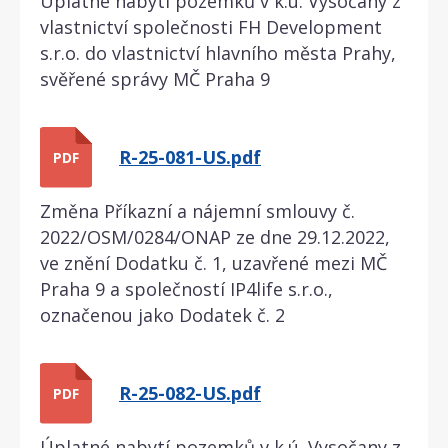
Úplatné nabytí pozemků v k.ú. Vysočany z
vlastnictví společnosti FH Development
s.r.o. do vlastnictví hlavního města Prahy,
svěřené správy MČ Praha 9
R-25-081-US.pdf
PDF
Změna Příkazní a nájemní smlouvy č.
2022/OSM/0284/ONAP ze dne 29.12.2022,
ve znění Dodatku č. 1, uzavřené mezi MČ
Praha 9 a společností IP4life s.r.o.,
označenou jako Dodatek č. 2
R-25-082-US.pdf
PDF
Úplatné nabytí pozemků v k.ú. Vysočany z