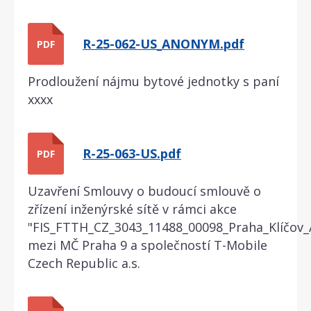
R-25-062-US_ANONYM.pdf
PDF
Prodloužení nájmu bytové jednotky s paní
xxxx
R-25-063-US.pdf
PDF
Uzavření Smlouvy o budoucí smlouvě o
zřízení inženýrské sítě v rámci akce
"FIS_FTTH_CZ_3043_11488_00098_Praha_Klíčov_
mezi MČ Praha 9 a společností T-Mobile
Czech Republic a.s.