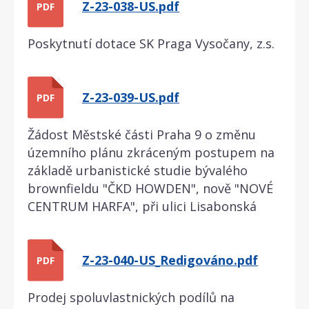
Z-23-038-US.pdf
PDF
Poskytnutí dotace SK Praga Vysočany, z.s.
Z-23-039-US.pdf
PDF
Žádost Městské části Praha 9 o změnu
územního plánu zkráceným postupem na
základě urbanistické studie bývalého
brownfieldu "ČKD HOWDEN", nově "NOVÉ
CENTRUM HARFA", při ulici Lisabonská
Z-23-040-US_Redigováno.pdf
PDF
Prodej spoluvlastnických podílů na