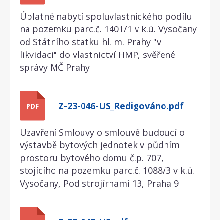
Úplatné nabytí spoluvlastnického podílu
na pozemku parc.č. 1401/1 v k.ú. Vysočany
od Státního statku hl. m. Prahy "v
likvidaci" do vlastnictví HMP, svěřené
správy MČ Prahy
Z-23-046-US_Redigováno.pdf
PDF
Uzavření Smlouvy o smlouvě budoucí o
výstavbě bytových jednotek v půdním
prostoru bytového domu č.p. 707,
stojícího na pozemku parc.č. 1088/3 v k.ú.
Vysočany, Pod strojírnami 13, Praha 9