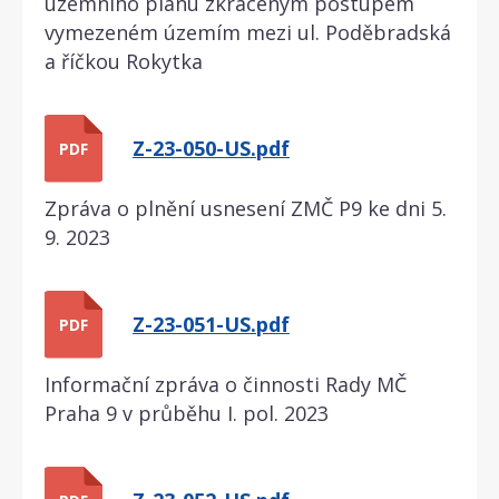
územního plánu zkráceným postupem
vymezeném územím mezi ul. Poděbradská
a říčkou Rokytka
Z-23-050-US.pdf
PDF
Zpráva o plnění usnesení ZMČ P9 ke dni 5.
9. 2023
Z-23-051-US.pdf
PDF
Informační zpráva o činnosti Rady MČ
Praha 9 v průběhu I. pol. 2023