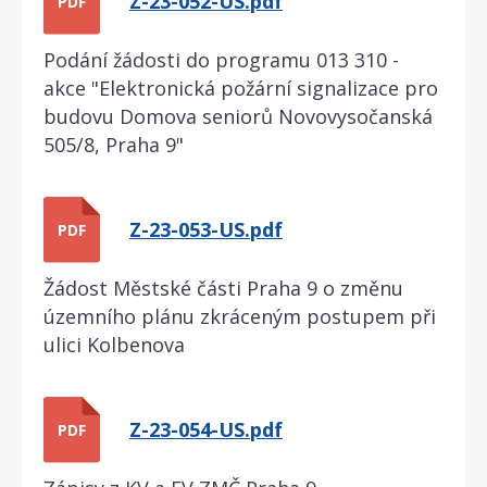
Z-23-052-US.pdf
PDF
Podání žádosti do programu 013 310 -
akce "Elektronická požární signalizace pro
budovu Domova seniorů Novovysočanská
505/8, Praha 9"
Z-23-053-US.pdf
PDF
Žádost Městské části Praha 9 o změnu
územního plánu zkráceným postupem při
ulici Kolbenova
Z-23-054-US.pdf
PDF