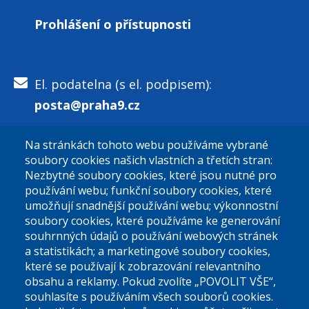
Prohlášení o přístupnosti
El. podatelna (s el. podpisem):
posta@praha9.cz
Na stránkách tohoto webu používáme vybrané
El. podatelna (bez el. podpisu):
soubory cookies našich vlastních a třetích stran:
podatelna@praha9.cz
Nezbytné soubory cookies, které jsou nutné pro
používání webu; funkční soubory cookies, které
umožňují snadnější používání webu; výkonnostní
soubory cookies, které používáme ke generování
souhrnných údajů o používání webových stránek
a statistikách; a marketingové soubory cookies,
které se používají k zobrazování relevantního
Úřední dny:
obsahu a reklamy. Pokud zvolíte „POVOLIT VŠE“,
souhlasíte s používáním všech souborů cookies.