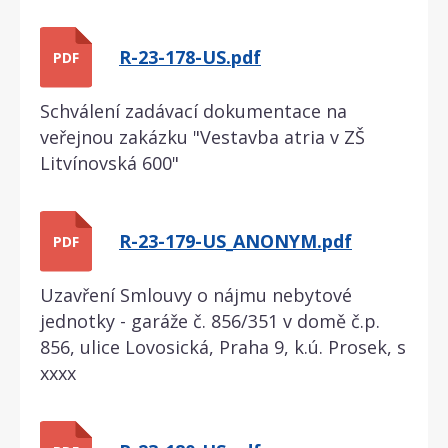
R-23-178-US.pdf
PDF
Schválení zadávací dokumentace na
veřejnou zakázku "Vestavba atria v ZŠ
Litvínovská 600"
R-23-179-US_ANONYM.pdf
PDF
Uzavření Smlouvy o nájmu nebytové
jednotky - garáže č. 856/351 v domě č.p.
856, ulice Lovosická, Praha 9, k.ú. Prosek, s
xxxx