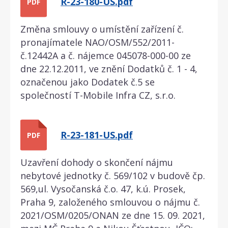
R-23-180-US.pdf
PDF
Změna smlouvy o umístění zařízení č.
pronajímatele NAO/OSM/552/2011-
č.12442A a č. nájemce 045078-000-00 ze
dne 22.12.2011, ve znění Dodatků č. 1 - 4,
označenou jako Dodatek č.5 se
společností T-Mobile Infra CZ, s.r.o.
R-23-181-US.pdf
PDF
Uzavření dohody o skončení nájmu
nebytové jednotky č. 569/102 v budově čp.
569,ul. Vysočanská č.o. 47, k.ú. Prosek,
Praha 9, založeného smlouvou o nájmu č.
2021/OSM/0205/ONAN ze dne 15. 09. 2021,