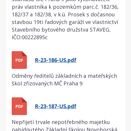
práv vlastníka k pozemkům parc.č. 182/36,
182/37 a 182/38, v k.ú. Prosek s dočasnou
stavbou 19ti řadových garáží ve vlastnictví
Stavebního bytového družstva STAVEG,
IČO:00222895c
R-23-186-US.pdf
PDF
Odměny ředitelů základních a mateřských
škol zřizovaných MČ Praha 9
R-23-187-US.pdf
PDF
Nepřijetí trvale nepotřebného majetku
nabídnutého Základní školou Novoborská