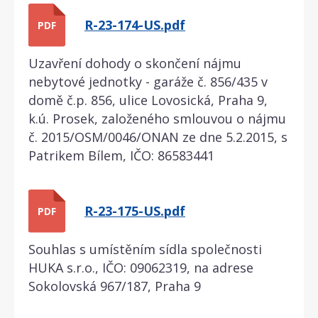
R-23-174-US.pdf
PDF
Uzavření dohody o skončení nájmu
nebytové jednotky - garáže č. 856/435 v
domě č.p. 856, ulice Lovosická, Praha 9,
k.ú. Prosek, založeného smlouvou o nájmu
č. 2015/OSM/0046/ONAN ze dne 5.2.2015, s
Patrikem Bílem, IČO: 86583441
R-23-175-US.pdf
PDF
Souhlas s umístěním sídla společnosti
HUKA s.r.o., IČO: 09062319, na adrese
Sokolovská 967/187, Praha 9