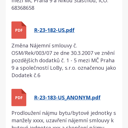
mezi MČ Praha 9 a Nikou Šťastnou, IČO:
68368658
R-23-182-US.pdf
PDF
Změna Nájemní smlouvy č.
OSM/Rek/003/07 ze dne 30.3.2007 ve znění
pozdějších dodatků č. 1 - 5 mezi MČ Praha
9 a společností LoBy, s.r.o. označenou jako
Dodatek č.6
R-23-183-US_ANONYM.pdf
PDF
Prodloužení nájmu bytu/bytové jednotky s
manžely xxxx, uzavření nájemní smlouvy k
bytové jednotce xxx a skončení nájmu