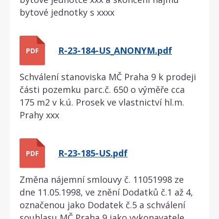
bytové jednotky s xxxx
R-23-184-US_ANONYM.pdf
PDF
Schválení stanoviska MČ Praha 9 k prodeji
části pozemku parc.č. 650 o výměře cca
175 m2 v k.ú. Prosek ve vlastnictví hl.m.
Prahy xxx
R-23-185-US.pdf
PDF
Změna nájemní smlouvy č. 11051998 ze
dne 11.05.1998, ve znění Dodatků č.1 až 4,
označenou jako Dodatek č.5 a schválení
souhlasu MČ Praha 9 jako vykonavatele