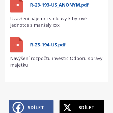
R-23-193-US_ANONYM.pdf
PDF
Uzavření nájemní smlouvy k bytové
jednotce s manžely xxx
R-23-194-US.pdf
PDF
Navýšení rozpočtu investic Odboru správy
majetku
SDÍLET
SDÍLET