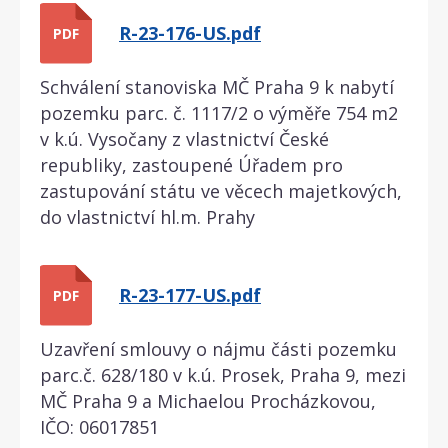
R-23-176-US.pdf
PDF
Schválení stanoviska MČ Praha 9 k nabytí
pozemku parc. č. 1117/2 o výměře 754 m2
v k.ú. Vysočany z vlastnictví České
republiky, zastoupené Úřadem pro
zastupování státu ve věcech majetkových,
do vlastnictví hl.m. Prahy
R-23-177-US.pdf
PDF
Uzavření smlouvy o nájmu části pozemku
parc.č. 628/180 v k.ú. Prosek, Praha 9, mezi
MČ Praha 9 a Michaelou Procházkovou,
IČO: 06017851