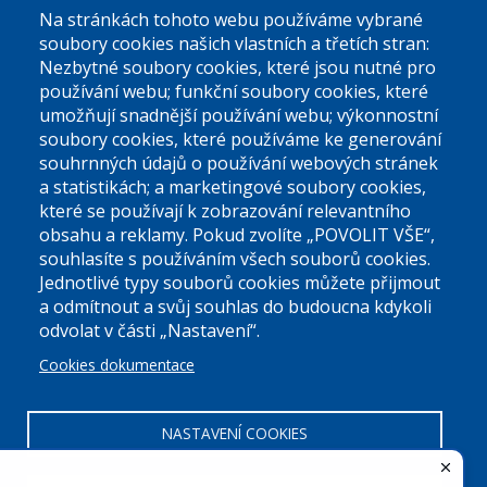
Na stránkách tohoto webu používáme vybrané
El. podatelna (bez el. podpisu):
soubory cookies našich vlastních a třetích stran:
podatelna@praha9.cz
Nezbytné soubory cookies, které jsou nutné pro
používání webu; funkční soubory cookies, které
umožňují snadnější používání webu; výkonnostní
soubory cookies, které používáme ke generování
souhrnných údajů o používání webových stránek
a statistikách; a marketingové soubory cookies,
které se používají k zobrazování relevantního
Úřední dny:
obsahu a reklamy. Pokud zvolíte „POVOLIT VŠE“,
souhlasíte s používáním všech souborů cookies.
Jednotlivé typy souborů cookies můžete přijmout
Po a St: 08.00-12.00; 13.00-18.00
a odmítnout a svůj souhlas do budoucna kdykoli
Úřední hodiny
odvolat v části „Nastavení“.
Cookies dokumentace
ID datové schránky:
nddbppc
IČ:
00063894
DIČ:
CZ00063894
NASTAVENÍ COOKIES