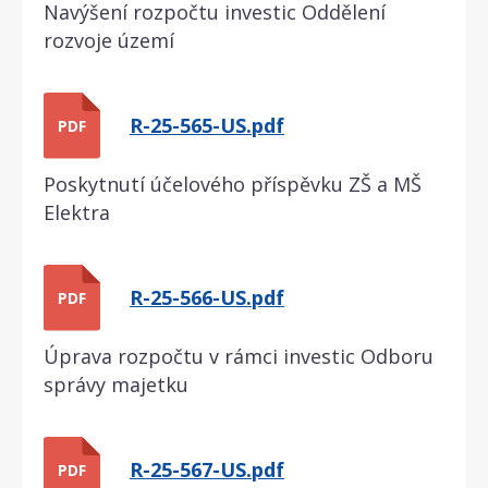
Navýšení rozpočtu investic Oddělení
rozvoje území
R-25-565-US.pdf
PDF
Poskytnutí účelového příspěvku ZŠ a MŠ
Elektra
R-25-566-US.pdf
PDF
Úprava rozpočtu v rámci investic Odboru
správy majetku
R-25-567-US.pdf
PDF