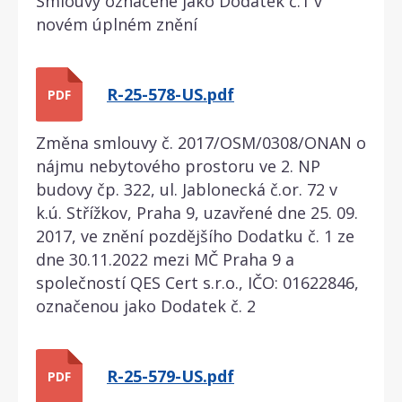
Smlouvy označené jako Dodatek č.1 v
novém úplném znění
R-25-578-US.pdf
PDF
Změna smlouvy č. 2017/OSM/0308/ONAN o
nájmu nebytového prostoru ve 2. NP
budovy čp. 322, ul. Jablonecká č.or. 72 v
k.ú. Střížkov, Praha 9, uzavřené dne 25. 09.
2017, ve znění pozdějšího Dodatku č. 1 ze
dne 30.11.2022 mezi MČ Praha 9 a
společností QES Cert s.r.o., IČO: 01622846,
označenou jako Dodatek č. 2
R-25-579-US.pdf
PDF