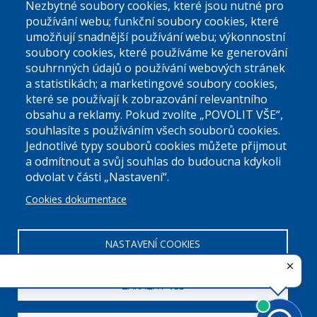
podatelna@praha9.cz
Nezbytné soubory cookies, které jsou nutné pro
používání webu; funkční soubory cookies, které
umožňují snadnější používání webu; výkonnostní
soubory cookies, které používáme ke generování
souhrnných údajů o používání webových stránek
a statistikách; a marketingové soubory cookies,
které se používají k zobrazování relevantního
Úřední dny:
obsahu a reklamy. Pokud zvolíte „POVOLIT VŠE“,
souhlasíte s používáním všech souborů cookies.
Jednotlivé typy souborů cookies můžete přijmout
Po a St: 08.00-12.00; 13.00-18.00
a odmítnout a svůj souhlas do budoucna kdykoli
Úřední hodiny
odvolat v části „Nastavení“.
Cookies dokumentace
ID datové schránky:
nddbppc
IČ:
00063894
DIČ:
CZ00063894
NASTAVENÍ COOKIES
ZAKÁZAT VŠE