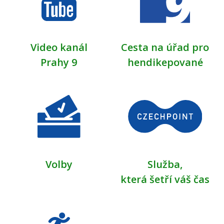
Video kanál
Cesta na úřad pro
Prahy 9
hendikepované
Volby
Služba,
která šetří váš čas