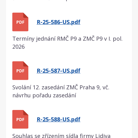
R-25-586-US.pdf
PDF
Termíny jednání RMČ P9 a ZMČ P9 v I. pol.
2026
R-25-587-US.pdf
PDF
Svolání 12. zasedání ZMČ Praha 9, vč.
návrhu pořadu zasedání
R-25-588-US.pdf
PDF
Souhlas se zřízením sídla firmy Lidiya