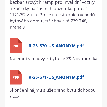
bezbariérových ramp pro invalidní vozíky
a kočárky na částech pozemku parc. č.
1121/52 v k. ú. Prosek u vstupních vchodů
bytového domu Jetřichovická 739-748,
Praha 9
R-25-570-US_ANONYM.pdf
PDF
Nájemní smlouvy k bytu se ZŠ Novoborská
R-25-571-US_ANONYM.pdf
PDF
Skončení nájmu služebního bytu dohodou
s xxx