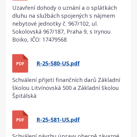
Uzavření dohody o uznání a o splátkách
dluhu na službách spojených s nájmem
nebytové jednotky č. 967/102, ul.
Sokolovská 967/187, Praha 9, s Irynou
Boiko, IČO: 17479568
R-25-580-US.pdf
PDF
Schválení přijetí finančních darů Základní
školou Litvínovská 500 a Základní školou
Špitálská
R-25-581-US.pdf
PDF
Schválení návrhu úpravy obecně závazné