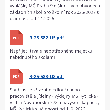
vyhlášky MČ Praha 9 o školských obvodech
základních škol pro školní rok 2026/2027 s
účinností od 1.1.2026
R-25-582-US.pdf
PDF
Nepřijetí trvale nepotřebného majetku
nabídnutého školami
R-25-583-US.pdf
PDF
Souhlas se zřízením odloučeného
pracoviště a jídelny - výdejny MŠ Kytlická -
v ulici Novoborská 372 a navýšení kapacity
MŠ Kytlická s účinností od 1. 9. 2026