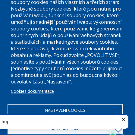
soubory cookies našich vlastních a třetích stran:
podatelna@praha9.cz
Nezbytné soubory cookies, které jsou nutné pro
používání webu; funkční soubory cookies, které
umožňují snadnější používání webu; výkonnostní
soubory cookies, které používáme ke generování
souhrnných údajů o používání webových stránek
a statistikách; a marketingové soubory cookies,
které se používají k zobrazování relevantního
Úřední dny:
obsahu a reklamy. Pokud zvolíte „POVOLIT VŠE“,
souhlasíte s používáním všech souborů cookies.
Jednotlivé typy souborů cookies můžete přijmout
Po a St: 08.00-12.00; 13.00-18.00
a odmítnout a svůj souhlas do budoucna kdykoli
Úřední hodiny
odvolat v části „Nastavení“.
Cookies dokumentace
ID datové schránky:
nddbppc
IČ:
00063894
DIČ:
CZ00063894
NASTAVENÍ COOKIES
ZAKÁZAT VŠE