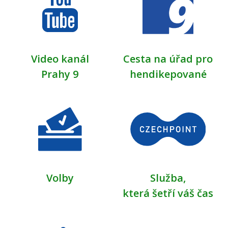
Video kanál
Cesta na úřad pro
Prahy 9
hendikepované
Volby
Služba,
která šetří váš čas