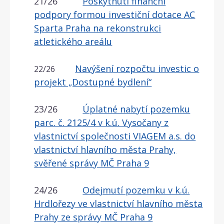
21/26
Poskytnutí finanční
podpory formou investiční dotace AC
Sparta Praha na rekonstrukci
atletického areálu
Navýšení rozpočtu investic o
22/26
projekt „Dostupné bydlení“
23/26
Úplatné nabytí pozemku
parc. č. 2125/4 v k.ú. Vysočany z
vlastnictví společnosti VIAGEM a.s. do
vlastnictví hlavního města Prahy,
svěřené správy MČ Praha 9
24/26
Odejmutí pozemku v k.ú.
Hrdlořezy ve vlastnictví hlavního města
Prahy ze správy MČ Praha 9