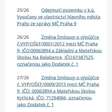
25/26
Odejmutí pozemku v k.ú.
Vysočany ve vlastnictví hlavního města
Prahy ze správy MČ Praha 9
26/26
Změna Smlouvy o výpůjčce
č.VYP/OŠEF/0001/2012 mezi MČ Praha
9, IČO:00063894 a Základní a Mateřskou
školou Na Balabence, IČO:61387525,
označenou jako Dodatek č. 1
27/26
Změna Smlouvy o výpůjčce
č. VYP/OŠEF/0009/2013 mezi MČ Praha
9, IČO: 00063894 a Mateřskou školou
Kytlická, IČO: 71294066, označenou
jako Dodatek č. 1