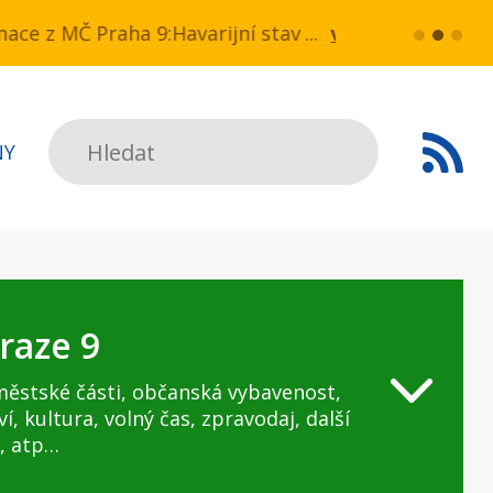
 v ul. Drahobejlova,
z MČ Praha 9:Havarijní stav ulice Kbelská (úsek No
více...
HAVARIJNÍ STA
Hledat
NY
raze 9
městské části, občanská vybavenost,
ví, kultura, volný čas, zpravodaj, další
, atp…