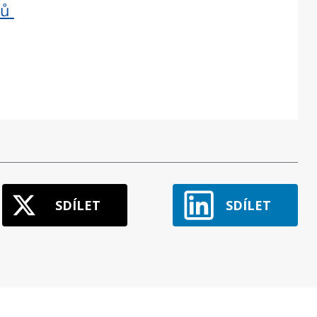
ků
SDÍLET
SDÍLET