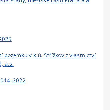
sta Prahy, městské části Praha 9 a
 2025
 pozemku v k.ú. Střížkov z vlastnictví
, a.s.
 2014–2022