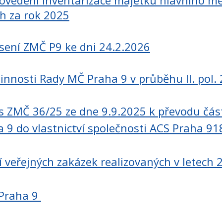
rovedení inventarizace majetku hlavního mě
ch za rok 2025
sení ZMČ P9 ke dni 24.2.2026
innosti Rady MČ Praha 9 v průběhu II. pol.
s ZMČ 36/25 ze dne 9.9.2025 k převodu částí
 9 do vlastnictví společnosti ACS Praha 918
í veřejných zakázek realizovaných v letech
 Praha 9