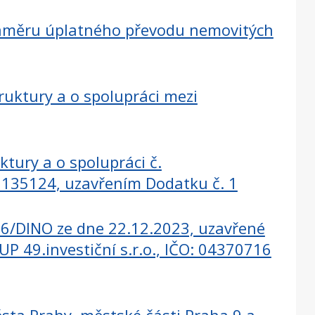
 záměru úplatného převodu nemovitých
ruktury a o spolupráci mezi
ktury a o spolupráci č.
26135124, uzavřením Dodatku č. 1
66/DINO ze dne 22.12.2023, uzavřené
P 49.investiční s.r.o., IČO: 04370716