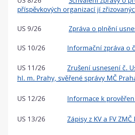
US 8/26
Schválení zprávy o p
příspěvkových organizací jí zřizovaný
US 9/26
Zpráva o plnění usne
US 10/26
Informační zpráva o č
US 11/26
Zrušení usnesení č. U
hl. m. Prahy, svěřené správy MČ Praha
US 12/26
Informace k prověřen
US 13/26
Zápisy z KV a FV ZMČ