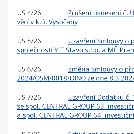
US 4/26
Zrušení usnesení č.
věcí v k.ú. Vysočany
US 5/26
Uzavření Smlouvy o př
společností YIT Stavo s.r.o. a MČ Pra
US 6/26
Změna Smlouvy o přísp
2024/OSM/0018/OINO ze dne 8.3.2024 
US 7/26
Uzavření Dodatku č. 
se spol. CENTRAL GROUP 63. investiční
a spol. CENTRAL GROUP 64. investiční