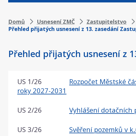
Drobečková
Domů
Usnesení ZMČ
Zastupitelstvo
Přehled přijatých usnesení z 13. zasedání Zastu
navigace
Přehled přijatých usnesení z 1
US 1/26
Rozpočet Městské čás
roky 2027-2031
US 2/26
Vyhlášení dotačních
US 3/26
Svěření pozemků v k.