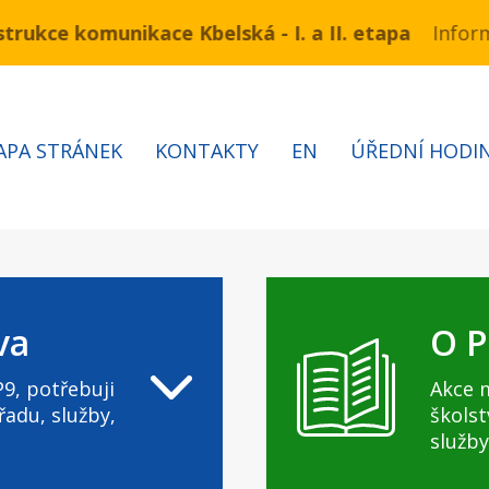
e komunikace Kbelská - I. a II. etapa
 3.7 – 7.8.2026 bude probíhat obnova kabelů VN a NN
Informace 
APA STRÁNEK
KONTAKTY
EN
ÚŘEDNÍ HODI
va
O P
9, potřebuji
Akce 
řadu, služby,
školst
služby