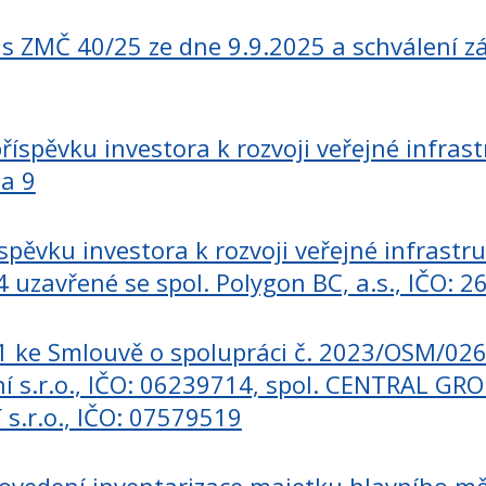
 Us ZMČ 40/25 ze dne 9.9.2025 a schválení
íspěvku investora k rozvoji veřejné infrast
ha 9
ěvku investora k rozvoji veřejné infrastru
uzavřené se spol. Polygon BC, a.s., IČO: 
1 ke Smlouvě o spolupráci č. 2023/OSM/02
 s.r.o., IČO: 06239714, spol. CENTRAL GROU
 s.r.o., IČO: 07579519