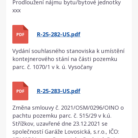
Prodloužení nájmu bytu/bytové jednotky
xxx
R-25-282-US.pdf
PDF
Vydání souhlasného stanoviska k umístění
kontejnerového stání na části pozemku
parc. č. 1070/1 v k. ú. Vysočany
R-25-283-US.pdf
PDF
Změna smlouvy č. 2021/OSM/0296/OINO o
pachtu pozemku parc. č. 515/29 v k.ú.
Střížkov, uzavřené dne 23.12.2021 se
společností Garáže Lovosická, s.r.o., IČO: