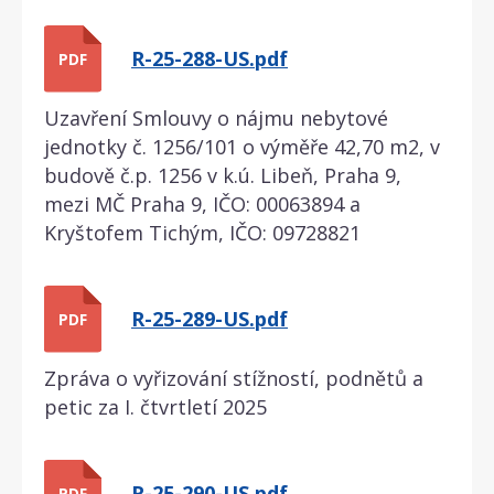
R-25-288-US.pdf
PDF
Uzavření Smlouvy o nájmu nebytové
jednotky č. 1256/101 o výměře 42,70 m2, v
budově č.p. 1256 v k.ú. Libeň, Praha 9,
mezi MČ Praha 9, IČO: 00063894 a
Kryštofem Tichým, IČO: 09728821
R-25-289-US.pdf
PDF
Zpráva o vyřizování stížností, podnětů a
petic za I. čtvrtletí 2025
R-25-290-US.pdf
PDF