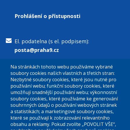
Prohlášení o přístupnosti
El. podatelna (s el. podpisem):
posta@praha9.cz
Na stránkách tohoto webu používáme vybrané
El. podatelna (bez el. podpisu):
soubory cookies našich vlastních a třetích stran:
podatelna@praha9.cz
Nezbytné soubory cookies, které jsou nutné pro
používání webu; funkční soubory cookies, které
umožňují snadnější používání webu; výkonnostní
soubory cookies, které používáme ke generování
souhrnných údajů o používání webových stránek
a statistikách; a marketingové soubory cookies,
které se používají k zobrazování relevantního
Úřední dny:
obsahu a reklamy. Pokud zvolíte „POVOLIT VŠE“,