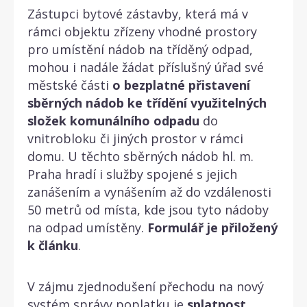
Zástupci bytové zástavby, která má v
rámci objektu zřízeny vhodné prostory
pro umístění nádob na tříděný odpad,
mohou i nadále žádat příslušný úřad své
městské části
o bezplatné přistavení
sběrných nádob ke třídění využitelných
složek komunálního odpadu
do
vnitrobloku či jiných prostor v rámci
domu. U těchto sběrných nádob hl. m.
Praha hradí i služby spojené s jejich
zanášením a vynášením až do vzdálenosti
50 metrů od místa, kde jsou tyto nádoby
na odpad umístěny.
Formulář je přiložený
k článku
.
V zájmu zjednodušení přechodu na nový
systém správy poplatku je
splatnost