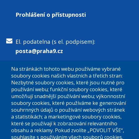
Prohlášení o přístupnosti
El. podatelna (s el. podpisem):
posta@praha9.cz
Na stránkách tohoto webu používáme vybrané
El. podatelna (bez el. podpisu):
soubory cookies našich vlastních a třetích stran:
podatelna@praha9.cz
Nezbytné soubory cookies, které jsou nutné pro
používání webu; funkční soubory cookies, které
umožňují snadnější používání webu; výkonnostní
soubory cookies, které používáme ke generování
souhrnných údajů o používání webových stránek
a statistikách; a marketingové soubory cookies,
které se používají k zobrazování relevantního
Úřední dny:
obsahu a reklamy. Pokud zvolíte „POVOLIT VŠE“,
souhlasíte s používáním všech souborů cookies.