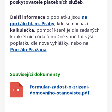
poskytovatele platebních služeb
.
Další informace
o poplatku jsou
na
portálu hl. m. Prahy
, kde se nachází
kalkulačka
, pomocí které je dle zadaných
konkrétních údajů možné spočítat výši
poplatku dle nové vyhlášky, nebo na
Portálu Pražana
.
Související dokumenty
formular-zadost-o-zrizeni-
PDF
domovniho-stanoviste.pdf