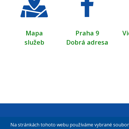
Mapa
Praha 9
Vi
služeb
Dobrá adresa
Městská čás
Na stránkách tohoto webu používáme vybrané soubory 