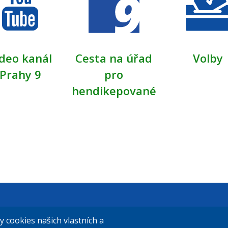
deo kanál
Cesta na úřad
Volby
Prahy 9
pro
hendikepované
t Praha 9
El. podatelna (s el. podpisem):
cookies našich vlastních a