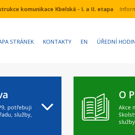
e komunikace Kbelská - I. a II. etapa
 3.7 – 7.8.2026 bude probíhat obnova kabelů VN a NN
Informace 
APA STRÁNEK
KONTAKTY
EN
ÚŘEDNÍ HODI
va
O P
9, potřebuji
Akce 
řadu, služby,
školst
služby