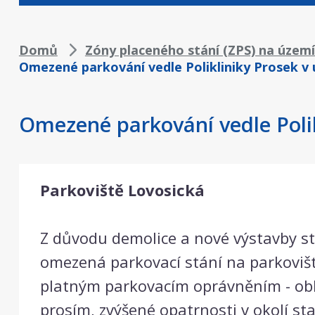
Drobečková
Domů
Zóny placeného stání (ZPS) na územ
Omezené parkování vedle Polikliniky Prosek v u
navigace
Omezené parkování vedle Polikl
Parkoviště Lovosická
Z důvodu demolice a nové výstavby st
omezená parkovací stání na parkovišti 
platným parkovacím oprávněním - obl
prosím, zvýšené opatrnosti v okolí 