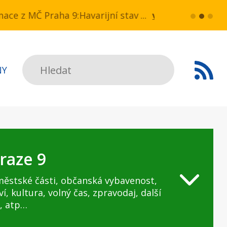
 v ul. Drahobejlova,
z MČ Praha 9:Havarijní stav ulice Kbelská (úsek No
více...
HAVARIJNÍ STA
Hledat
NY
raze 9
městské části, občanská vybavenost,
ví, kultura, volný čas, zpravodaj, další
, atp…