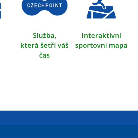
Služba,
Interaktivní
která šetří váš
sportovní mapa
čas
Úřední dny: