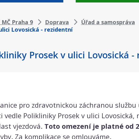
í MČ Praha 9
Doprava
Úřad a samospráva
lici Lovosická - rezidentní
iniky Prosek v ulici Lovosická - 
anice pro zdravotnickou záchranou službu u
vedle Polikliniky Prosek v ulici Lovosická, 
ast vjezdová.
Toto omezení je platné od 2
stavby. Za komplikace se omlouváme.