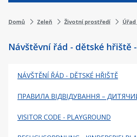
Drobečková
Domů
Zeleň
Životní prostředí
Úřad
navigace
Návštěvní řád - dětské hřiště 
NÁVŠTĚNÍ ŘÁD - DĚTSKÉ HŘIŠTĚ
ПРАВИЛА ВІДВІДУВАННЯ – ДИТЯЧ
VISITOR CODE - PLAYGROUND