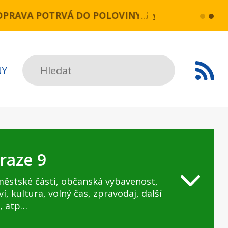
OPRAVA POTRVÁ DO POLOVINY SRPNA.
více...
Praha, 25.
Hledat
NY
raze 9
městské části, občanská vybavenost,
ví, kultura, volný čas, zpravodaj, další
, atp…