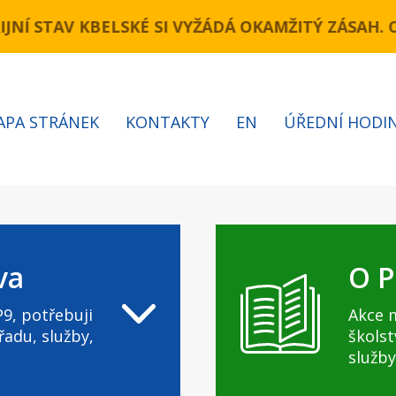
úsek Novopacká – Cínovecká)Komunikace Kbelská
NÍ STAV KBELSKÉ SI VYŽÁDÁ OKAMŽITÝ ZÁSAH. 
APA STRÁNEK
KONTAKTY
EN
ÚŘEDNÍ HODI
va
O P
9, potřebuji
Akce 
řadu, služby,
školst
služby