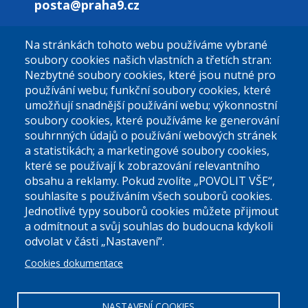
posta@praha9.cz
Na stránkách tohoto webu používáme vybrané
El. podatelna (bez el. podpisu):
soubory cookies našich vlastních a třetích stran:
podatelna@praha9.cz
Nezbytné soubory cookies, které jsou nutné pro
používání webu; funkční soubory cookies, které
umožňují snadnější používání webu; výkonnostní
soubory cookies, které používáme ke generování
souhrnných údajů o používání webových stránek
a statistikách; a marketingové soubory cookies,
které se používají k zobrazování relevantního
Úřední dny:
obsahu a reklamy. Pokud zvolíte „POVOLIT VŠE“,
souhlasíte s používáním všech souborů cookies.
Jednotlivé typy souborů cookies můžete přijmout
Po a St: 08.00-12.00; 13.00-18.00
a odmítnout a svůj souhlas do budoucna kdykoli
Úřední hodiny
odvolat v části „Nastavení“.
Cookies dokumentace
ID datové schránky:
nddbppc
IČ:
00063894
DIČ:
CZ00063894
NASTAVENÍ COOKIES