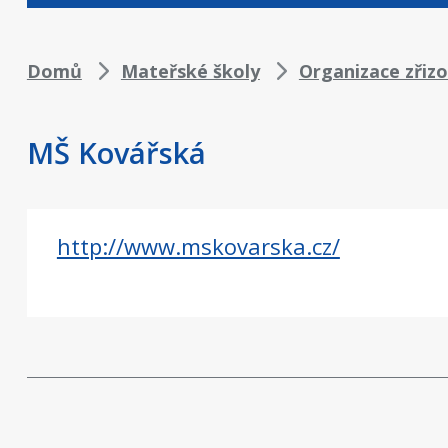
Drobečková
Domů
Mateřské školy
Organizace zřiz
navigace
MŠ Kovářská
http://www.mskovarska.cz/