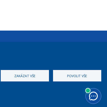
Úřední dny:
Po a St: 08.00-12.00; 13.00-18.00
Úřední hodiny
ZAKÁZAT VŠE
POVOLIT VŠE
ID datové schránky:
nddbppc
IČ:
00063894
DIČ:
CZ00063894