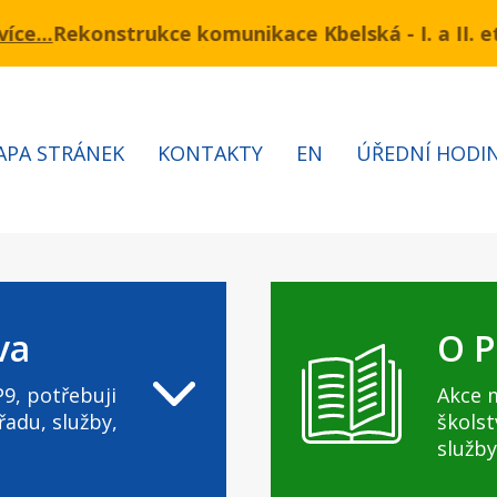
kce komunikace Kbelská - I. a II. etapa
ínu 3.7 – 7.8.2026 bude probíhat obnova kabelů VN a
Informac
APA STRÁNEK
KONTAKTY
EN
ÚŘEDNÍ HODI
va
O P
9, potřebuji
Akce 
řadu, služby,
školst
služby