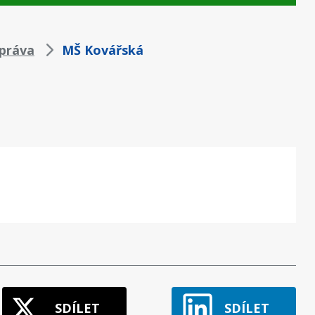
práva
MŠ Kovářská
SDÍLET
SDÍLET