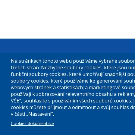
Městská čás
Na stránkách tohoto webu používáme vybrané soubory 
Sokolovská 
třetích stran: Nezbytné soubory cookies, které jsou n
funkční soubory cookies, které umožňují snadnější po
180 49 Prah
soubory cookies, které používáme ke generování souh
webových stránek a statistikách; a marketingové soubo
používají k zobrazování relevantního obsahu a reklam
Tel. ústředn
VŠE“, souhlasíte s používáním všech souborů cookies. 
cookies můžete přijmout a odmítnout a svůj souhlas d
v části „Nastavení“.
Prohlášení 
Cookies dokumentace