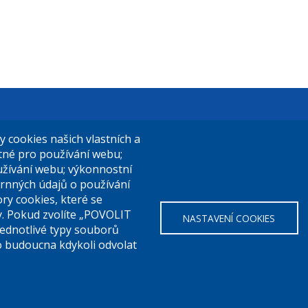
t Praha 9
El. podatelna (s el. podpisem):
cookies našich vlastních a
14/324
posta@praha9.cz
utné pro používání webu;
užívání webu; výkonnostní
a 9
rnných údajů o používání
ry cookies, které se
El. podatelna (bez el. podpisu):
y. Pokud zvolíte „POVOLIT
NASTAVENÍ COOKIES
a:
283 091 111
podatelna@praha9.cz
Jednotlivé typy souborů
o budoucna kdykoli odvolat
o přístupnosti