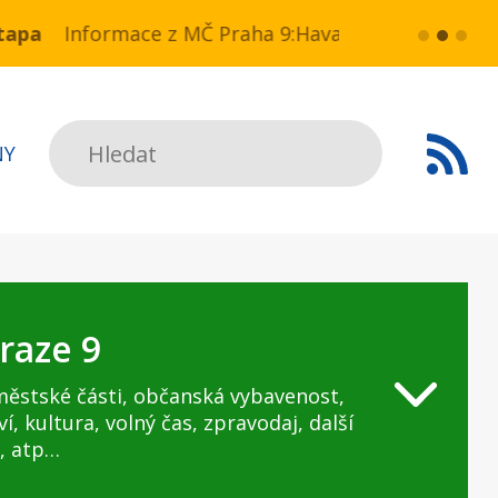
 NN v ul. Drahobejlova,
e z MČ Praha 9:Havarijní stav ulice Kbelská (úsek
více...
HAVARIJNÍ S
Hledat
NY
raze 9
městské části, občanská vybavenost,
ví, kultura, volný čas, zpravodaj, další
, atp…