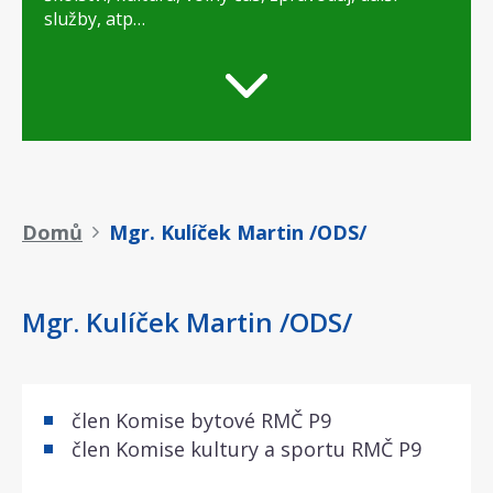
služby, atp…
Drobečková
Domů
Mgr. Kulíček Martin /ODS/
navigace
Mgr. Kulíček Martin /ODS/
člen Komise bytové RMČ P9
člen Komise kultury a sportu RMČ P9