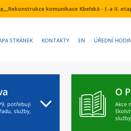
kce komunikace Kbelská - I. a II. etapa
ínu 3.7 – 7.8.2026 bude probíhat obnova kabelů VN a
Informac
APA STRÁNEK
KONTAKTY
EN
ÚŘEDNÍ HODI
va
O P
9, potřebuji
Akce 
řadu, služby,
školst
služby