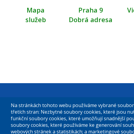
Mapa
Praha 9
Vi
služeb
Dobrá adresa
Městská čás
Na stránkách tohoto webu používáme vybrané soubory 
Sokolovská 
třetích stran: Nezbytné soubory cookies, které jsou n
funkční soubory cookies, které umožňují snadnější po
180 49 Prah
soubory cookies, které používáme ke generování souh
webových stránek a statistikách; a marketingové soubo