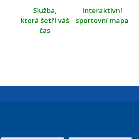
Služba,
Interaktivní
která šetří váš
sportovní mapa
čas
Úřední dny:
Po a St: 08.00-12.00; 13.00-18.00
Úřední hodiny