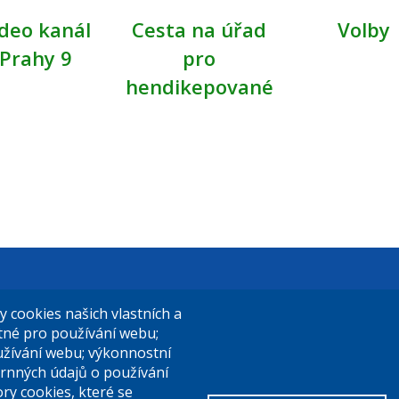
deo kanál
Cesta na úřad
Volby
Prahy 9
pro
hendikepované
t Praha 9
El. podatelna (s el. podpisem):
cookies našich vlastních a
14/324
posta@praha9.cz
utné pro používání webu;
užívání webu; výkonnostní
a 9
rnných údajů o používání
ry cookies, které se
El. podatelna (bez el. podpisu):