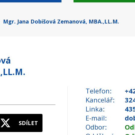
Mgr. Jana Dobišová Zemanová, MBA.,LL.M.
ová
,LL.M.
Telefon
+4
Kancelář
32
Linka
43
E-mail
do
SDÍLET
Odbor
Odb