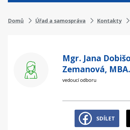
Drobečková
Domů
Úřad a samospráva
Kontakty
navigace
Mgr. Jana Dobiš
Zemanová, MBA.
vedoucí odboru
SDÍLET