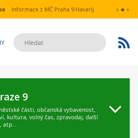
 NN v ul. Drahobejlova,
e z MČ Praha 9:Havarijní stav ulice Kbelská (úsek
více...
HAVARIJNÍ S
Hledat
NY
raze 9
městské části, občanská vybavenost,
ví, kultura, volný čas, zpravodaj, další
, atp…