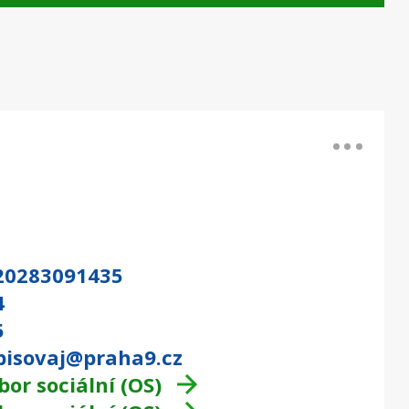
20283091435
4
5
bisovaj@praha9.cz
or sociální (OS)