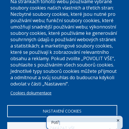
Na stránkách tohoto webu používáme vybrané
El. podatelna (bez el. podpisu):
soubory cookies našich vlastních a třetích stran:
podatelna@praha9.cz
Nezbytné soubory cookies, které jsou nutné pro
používání webu; funkční soubory cookies, které
umožňují snadnější používání webu; výkonnostní
soubory cookies, které používáme ke generování
souhrnných údajů o používání webových stránek
a statistikách; a marketingové soubory cookies,
které se používají k zobrazování relevantního
Úřední dny:
obsahu a reklamy. Pokud zvolíte „POVOLIT VŠE“,
souhlasíte s používáním všech souborů cookies.
Jednotlivé typy souborů cookies můžete přijmout
Po a St: 08.00-12.00; 13.00-18.00
a odmítnout a svůj souhlas do budoucna kdykoli
Úřední hodiny
odvolat v části „Nastavení“.
Cookies dokumentace
ID datové schránky:
nddbppc
IČ:
00063894
DIČ:
CZ00063894
NASTAVENÍ COOKIES
ZAKÁZAT VŠE