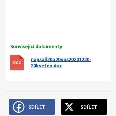
Související dokumenty
napsali20o20nas20201220-
DOC
20kveten.doc
SDÍLET
SDÍLET