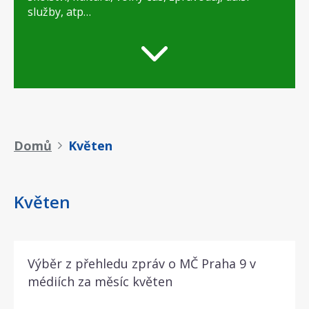
služby, atp…
Drobečková
Domů
Květen
navigace
Květen
Výběr z přehledu zpráv o MČ Praha 9 v
médiích za měsíc květen