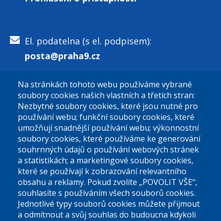
El. podatelna (s el. podpisem):
posta@praha9.cz
Na stránkách tohoto webu používáme vybrané
El. podatelna (bez el. podpisu):
soubory cookies našich vlastních a třetích stran:
podatelna@praha9.cz
Nezbytné soubory cookies, které jsou nutné pro
používání webu; funkční soubory cookies, které
umožňují snadnější používání webu; výkonnostní
soubory cookies, které používáme ke generování
souhrnných údajů o používání webových stránek
a statistikách; a marketingové soubory cookies,
které se používají k zobrazování relevantního
Úřední dny:
obsahu a reklamy. Pokud zvolíte „POVOLIT VŠE“,
souhlasíte s používáním všech souborů cookies.
Jednotlivé typy souborů cookies můžete přijmout
Po a St: 08.00-12.00; 13.00-18.00
a odmítnout a svůj souhlas do budoucna kdykoli