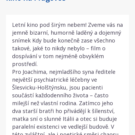
Letní kino pod širým nebem! Zveme vás na
jemně bizarní, humorně laděný a dojemný
snímek Kdy bude konečně zase všechno
takové, jaké to nikdy nebylo – film o
dospívání v tom nejméně obvyklém
prostředí.
Pro Joachima, nejmladšího syna ředitele
největší psychiatrické léčebny ve
Šlesvicku-Holštýnsku, jsou pacienti
součástí každodenního života – často
milejší než vlastní rodina. Zatímco jeho
dva starší bratři ho přivádějí k šílenství,
matka sní o slunné Itálii a otec si buduje
paralelní existenci ve vedlejší budově. V
této zvláštní, ale i poetické směsi chaosu