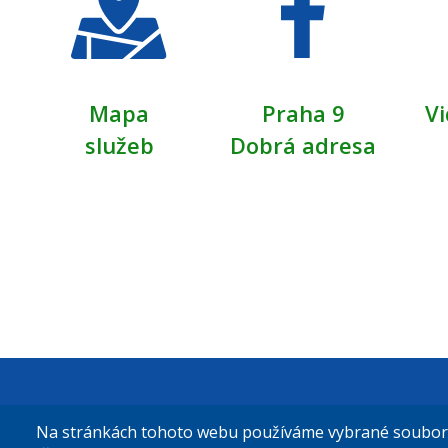
Mapa
Praha 9
Vi
služeb
Dobrá adresa
Městská čás
Na stránkách tohoto webu používáme vybrané soubory 