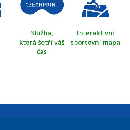
Služba,
Interaktivní
která šetří váš
sportovní mapa
čas
Úřední dny: