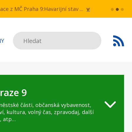
NN v ul. Drahobejlova,
 z MČ Praha 9:Havarijní stav ulice Kbelská (úsek N
více...
HAVARIJNÍ ST
Hledat
NY
raze 9
městské části, občanská vybavenost,
ví, kultura, volný čas, zpravodaj, další
, atp…