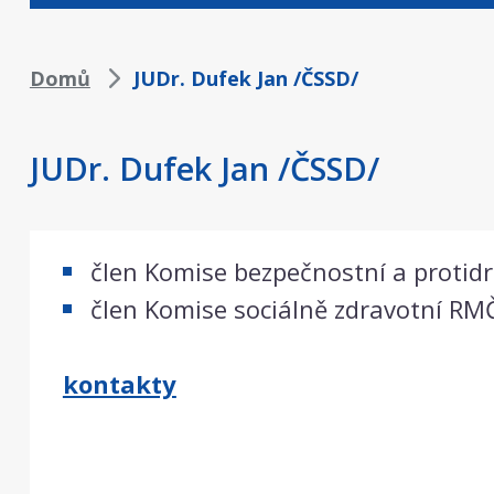
Drobečková
Domů
JUDr. Dufek Jan /ČSSD/
navigace
JUDr. Dufek Jan /ČSSD/
člen Komise bezpečnostní a proti
člen Komise sociálně zdravotní RM
kontakty