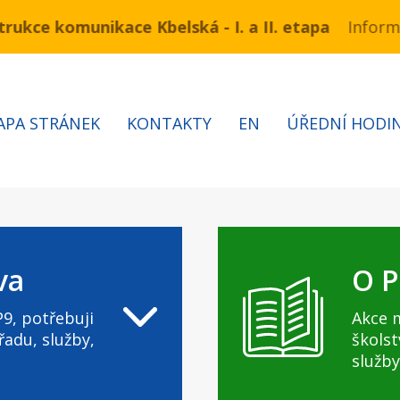
ce komunikace Kbelská - I. a II. etapa
nu 3.7 – 7.8.2026 bude probíhat obnova kabelů VN a 
Informace
APA STRÁNEK
KONTAKTY
EN
ÚŘEDNÍ HODI
va
O P
9, potřebuji
Akce 
řadu, služby,
školst
služby