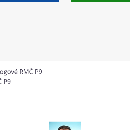
drogové RMČ P9
Č P9