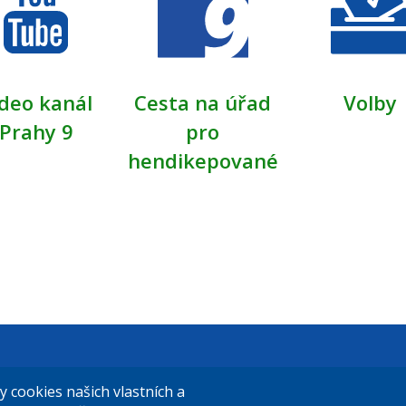
deo kanál
Cesta na úřad
Volby
Prahy 9
pro
hendikepované
t Praha 9
El. podatelna (s el. podpisem):
cookies našich vlastních a