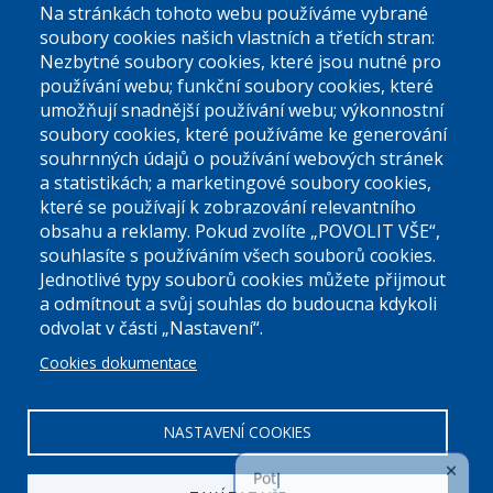
Na stránkách tohoto webu používáme vybrané
El. podatelna (bez el. podpisu):
soubory cookies našich vlastních a třetích stran:
podatelna@praha9.cz
Nezbytné soubory cookies, které jsou nutné pro
používání webu; funkční soubory cookies, které
umožňují snadnější používání webu; výkonnostní
soubory cookies, které používáme ke generování
souhrnných údajů o používání webových stránek
a statistikách; a marketingové soubory cookies,
které se používají k zobrazování relevantního
Úřední dny:
obsahu a reklamy. Pokud zvolíte „POVOLIT VŠE“,
souhlasíte s používáním všech souborů cookies.
Jednotlivé typy souborů cookies můžete přijmout
Po a St: 08.00-12.00; 13.00-18.00
a odmítnout a svůj souhlas do budoucna kdykoli
Úřední hodiny
odvolat v části „Nastavení“.
Cookies dokumentace
ID datové schránky:
nddbppc
IČ:
00063894
DIČ:
CZ00063894
NASTAVENÍ COOKIES